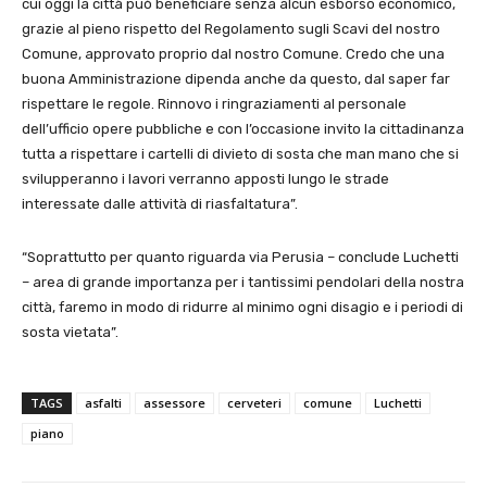
cui oggi la città può beneficiare senza alcun esborso economico,
grazie al pieno rispetto del Regolamento sugli Scavi del nostro
Comune, approvato proprio dal nostro Comune. Credo che una
buona Amministrazione dipenda anche da questo, dal saper far
rispettare le regole. Rinnovo i ringraziamenti al personale
dell’ufficio opere pubbliche e con l’occasione invito la cittadinanza
tutta a rispettare i cartelli di divieto di sosta che man mano che si
svilupperanno i lavori verranno apposti lungo le strade
interessate dalle attività di riasfaltatura”.
“Soprattutto per quanto riguarda via Perusia – conclude Luchetti
– area di grande importanza per i tantissimi pendolari della nostra
città, faremo in modo di ridurre al minimo ogni disagio e i periodi di
sosta vietata”.
TAGS
asfalti
assessore
cerveteri
comune
Luchetti
piano