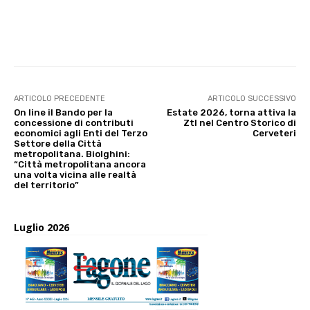
E-mail
X
WhatsApp
Face
ARTICOLO PRECEDENTE
ARTICOLO SUCCESSIVO
On line il Bando per la
Estate 2026, torna attiva la
concessione di contributi
Ztl nel Centro Storico di
economici agli Enti del Terzo
Cerveteri
Settore della Città
metropolitana. Biolghini:
“Città metropolitana ancora
una volta vicina alle realtà
del territorio”
Luglio 2026