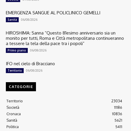
EMERGENZA SANGUE AL POLICLINICO GEMELLI
06/08/2026
Sanità
HIROSHIMA: Sanna “Questo 81esimo anniversario sia un
monito per tutti, Roma e Città metropolitana continueranno
a tessere la tela della pace tra i popoli”
06/08/2026
Primo piano
IFO nel cielo di Bracciano
06/08/2026
Territorio
CATEGORIE
Territorio
23034
Società
11186
Cronaca
10836
Sanità
5621
Politica
5411