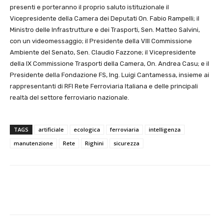
presenti e porteranno il proprio saluto istituzionale il
Vicepresidente della Camera dei Deputati On. Fabio Rampelli; il
Ministro delle Infrastrutture e dei Trasporti, Sen. Matteo Salvini,
con un videomessaggio; il Presidente della VIII Commissione
Ambiente del Senato, Sen. Claudio Fazzone; il Vicepresidente
della IX Commissione Trasporti della Camera, On. Andrea Casu; e il
Presidente della Fondazione FS, Ing. Luigi Cantamessa, insieme ai
rappresentanti di RFI Rete Ferroviaria Italiana e delle principali
realtà del settore ferroviario nazionale.
TAGS
artificiale
ecologica
ferroviaria
intelligenza
manutenzione
Rete
Righini
sicurezza
E-mail
X
WhatsApp
Face