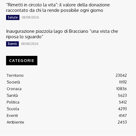
“Rimetti in circolo la vita”: il valore della donazione
raccontato da chi la rende possibile ogni giorno
08/08/2026
Salute
Inaugurazione piazzola lago di Bracciano “una vista che
riposa lo sguardo”
08/08/2026
Eventi
CATEGORIE
Territorio
23042
Società
11192
Cronaca
10836
Sanità
5623
Politica
5412
Scuola
4293
Eventi
4147
Ambiente
2453