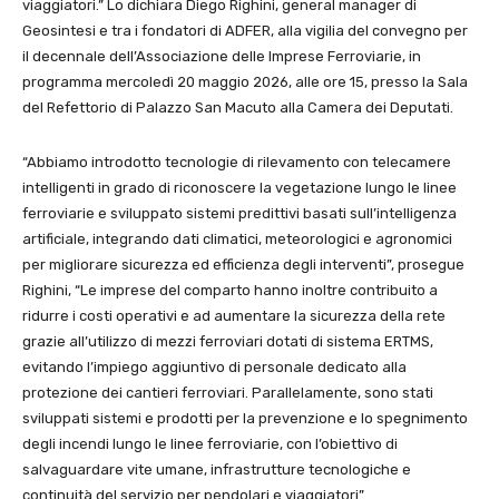
viaggiatori.” Lo dichiara Diego Righini, general manager di
Geosintesi e tra i fondatori di ADFER, alla vigilia del convegno per
il decennale dell’Associazione delle Imprese Ferroviarie, in
programma mercoledì 20 maggio 2026, alle ore 15, presso la Sala
del Refettorio di Palazzo San Macuto alla Camera dei Deputati.
“Abbiamo introdotto tecnologie di rilevamento con telecamere
intelligenti in grado di riconoscere la vegetazione lungo le linee
ferroviarie e sviluppato sistemi predittivi basati sull’intelligenza
artificiale, integrando dati climatici, meteorologici e agronomici
per migliorare sicurezza ed efficienza degli interventi”, prosegue
Righini, “Le imprese del comparto hanno inoltre contribuito a
ridurre i costi operativi e ad aumentare la sicurezza della rete
grazie all’utilizzo di mezzi ferroviari dotati di sistema ERTMS,
evitando l’impiego aggiuntivo di personale dedicato alla
protezione dei cantieri ferroviari. Parallelamente, sono stati
sviluppati sistemi e prodotti per la prevenzione e lo spegnimento
degli incendi lungo le linee ferroviarie, con l’obiettivo di
salvaguardare vite umane, infrastrutture tecnologiche e
continuità del servizio per pendolari e viaggiatori”.