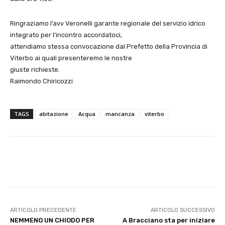
Ringraziamo l’avv Veronelli garante regionale del servizio idrico
integrato per l’incontro accordatoci,
attendiamo stessa convocazione dal Prefetto della Provincia di
Viterbo ai quali presenteremo le nostre
giuste richieste.
Raimondo Chiricozzi
TAGS
abitazione
Acqua
mancanza
viterbo
E-mail
X
WhatsApp
Face
ARTICOLO PRECEDENTE
ARTICOLO SUCCESSIVO
NEMMENO UN CHIODO PER
A Bracciano sta per iniziare