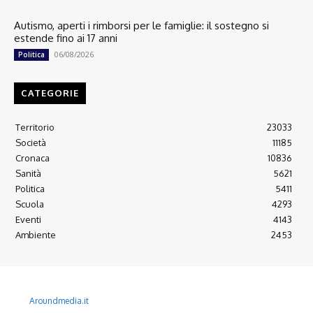
Autismo, aperti i rimborsi per le famiglie: il sostegno si
estende fino ai 17 anni
06/08/2026
Politica
CATEGORIE
Territorio
23033
Società
11185
Cronaca
10836
Sanità
5621
Politica
5411
Scuola
4293
Eventi
4143
Ambiente
2453
© 2022 Copyright All Rights reserved.
L'AGONE NUOVO - Associazione non lucrativa - C.F. 97316940580
Aroundmedia.it