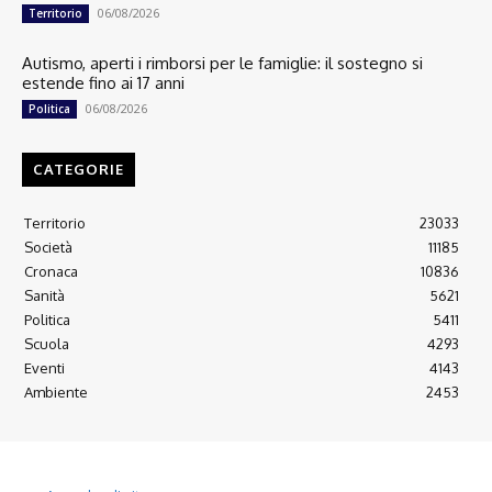
06/08/2026
Territorio
Autismo, aperti i rimborsi per le famiglie: il sostegno si
estende fino ai 17 anni
06/08/2026
Politica
CATEGORIE
Territorio
23033
Società
11185
Cronaca
10836
Sanità
5621
Politica
5411
Scuola
4293
Eventi
4143
Ambiente
2453
© 2022 Copyright All Rights reserved.
L'AGONE NUOVO - Associazione non lucrativa - C.F. 97316940580