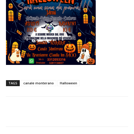
TAGS
canale monterano
Halloween
E-mail
X
WhatsApp
Face