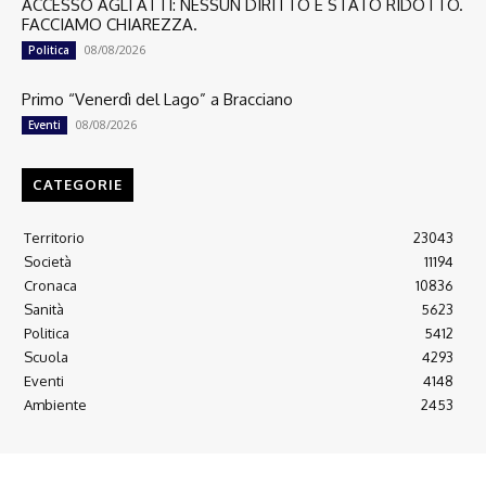
ACCESSO AGLI ATTI: NESSUN DIRITTO È STATO RIDOTTO.
FACCIAMO CHIAREZZA.
08/08/2026
Politica
Primo “Venerdì del Lago” a Bracciano
08/08/2026
Eventi
CATEGORIE
Territorio
23043
Società
11194
Cronaca
10836
Sanità
5623
Politica
5412
Scuola
4293
Eventi
4148
Ambiente
2453
© 2022 Copyright All Rights reserved.