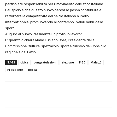
particolare responsabilità per il movimento calcistico italiano.
L’auspicio è che questo nuovo percorso possa contribuire a
rafforzare la competitività del calcio italiano a livello
internazionale, promuovendo al contempo i valori nobili dello
sport.
Auguro al nuovo Presidente un proficuo lavoro.”
E’ quanto dichiara Mario Luciano Crea, Presidente della
Commissione Cultura, spettacolo, sport e turismo del Consiglio
regionale del Lazio.
TAGS
civica
congratulazioni
elezione
FIGC
Malagò
Presidente
Rocca
E-mail
X
WhatsApp
Face