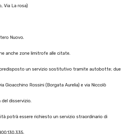
o, Via La rosa)
itero Nuovo.
e anche zone limitrofe alle citate.
to predisposto un servizio sostitutivo tramite autobotte; due
a Gioacchino Rossini (Borgata Aurelia) e via Niccolò
 del disservizio.
ità potrà essere richiesto un servizio straordinario di
800.130.335.