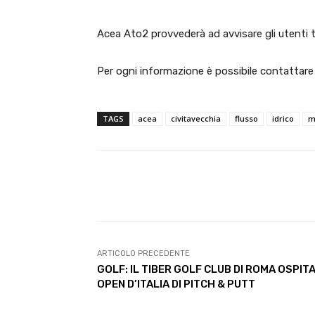
Acea Ato2 provvederà ad avvisare gli utenti tr
Per ogni informazione è possibile contattare 
TAGS
acea
civitavecchia
flusso
idrico
m
E-mail
Condividere
ARTICOLO PRECEDENTE
GOLF: IL TIBER GOLF CLUB DI ROMA OSPITA
OPEN D’ITALIA DI PITCH & PUTT