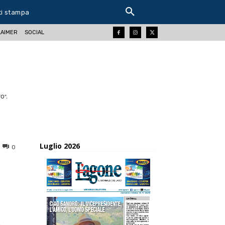
ti stampa
LAIMER
SOCIAL
O".
Luglio 2026
0
ReddIt
Tumblr
Telegram
Viber