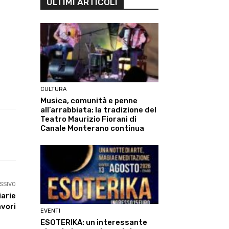
ULTIMI ARTICOLI
CULTURA
Musica, comunità e penne
all’arrabbiata: la tradizione del
Teatro Maurizio Fiorani di
Canale Monterano continua
Linkedin
ReddIt
Tumblr
Te
SSIVO
arie
avori
EVENTI
ESOTERIKA: un interessante