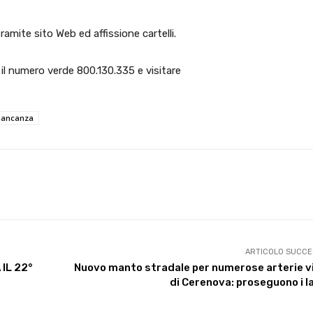
amite sito Web ed affissione cartelli.
il numero verde 800.130.335 e visitare
ancanza
X
WhatsApp
Facebook
Pinterest
ARTICOLO SUCCE
 IL 22°
Nuovo manto stradale per numerose arterie vi
di Cerenova: proseguono i l