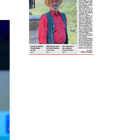
ReddIt
Tumblr
Telegram
Viber