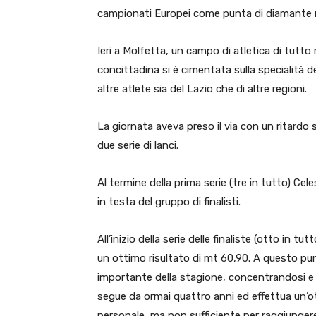
campionati Europei come punta di diamante nel
Ieri a Molfetta, un campo di atletica di tutto r
concittadina si è cimentata sulla specialità d
altre atlete sia del Lazio che di altre regioni.
La giornata aveva preso il via con un ritardo 
due serie di lanci.
Al termine della prima serie (tre in tutto) C
in testa del gruppo di finalisti.
All’inizio della serie delle finaliste (otto in t
un ottimo risultato di mt 60,90. A questo pun
importante della stagione, concentrandosi e s
segue da ormai quattro anni ed effettua un’
personale, ma non sufficiente per raggiungere 