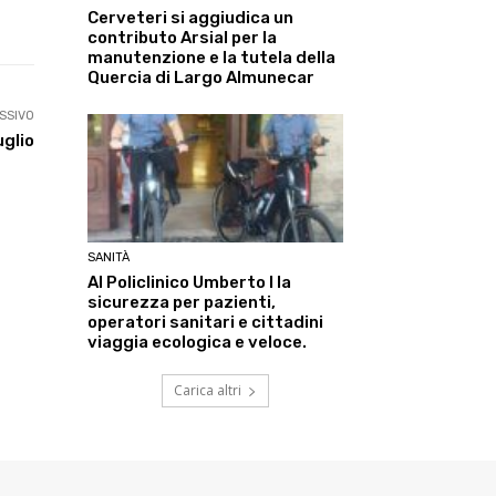
Linkedin
ReddIt
Tumblr
Te
Cerveteri si aggiudica un
contributo Arsial per la
manutenzione e la tutela della
Quercia di Largo Almunecar
SSIVO
uglio
SANITÀ
Al Policlinico Umberto I la
sicurezza per pazienti,
operatori sanitari e cittadini
viaggia ecologica e veloce.
Carica altri