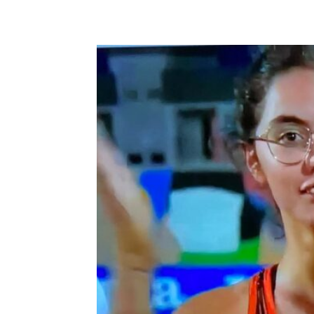
E-mail
X
WhatsA