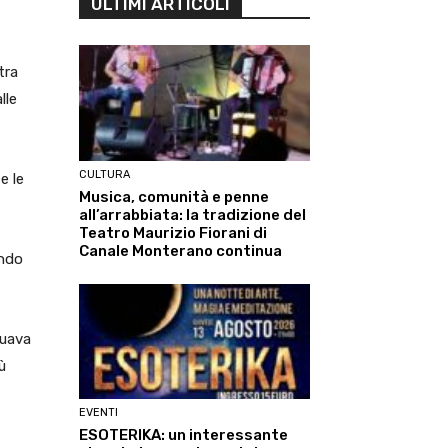
ULTIMI ARTICOLI
tra
lle
CULTURA
e le
Musica, comunità e penne
all’arrabbiata: la tradizione del
Teatro Maurizio Fiorani di
Canale Monterano continua
ando
tuava
ù
EVENTI
ESOTERIKA: un interessante