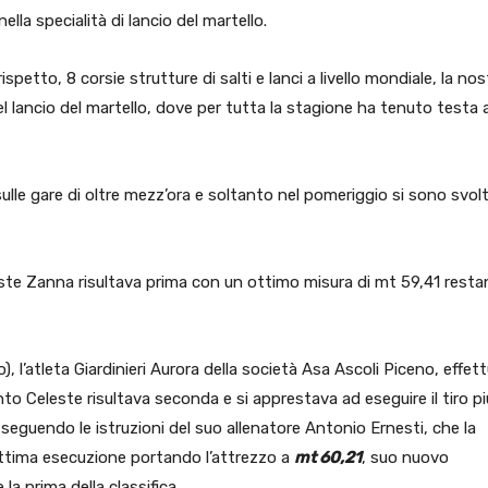
la specialità di lancio del martello.
ispetto, 8 corsie strutture di salti e lanci a livello mondiale, la nos
el lancio del martello, dove per tutta la stagione ha tenuto testa a
sulle gare di oltre mezz’ora e soltanto nel pomeriggio si sono svolt
eleste Zanna risultava prima con un ottimo misura di mt 59,41 rest
utto), l’atleta Giardinieri Aurora della società Asa Ascoli Piceno, effet
to Celeste risultava seconda e si apprestava ad eseguire il tiro pi
eguendo le istruzioni del suo allenatore Antonio Ernesti, che la
ottima esecuzione portando l’attrezzo a
mt 60,21
, suo nuovo
la prima della classifica.