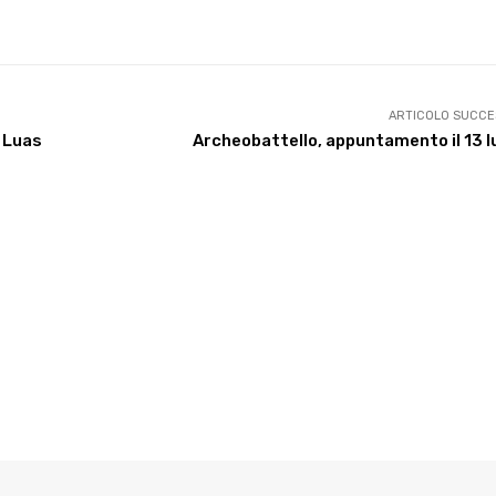
X
WhatsApp
Facebook
Pinterest
ARTICOLO SUCCE
 Luas
Archeobattello, appuntamento il 13 l