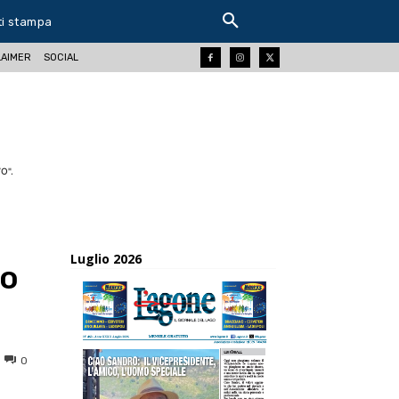
ti stampa
LAIMER
SOCIAL
O".
Luglio 2026
io
0