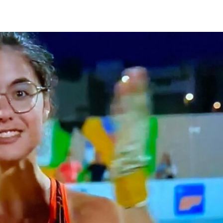
pp
Facebook
Pinterest
Linkedin