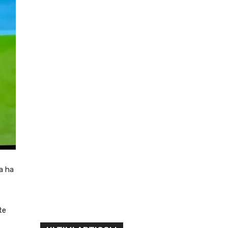
a ha
te