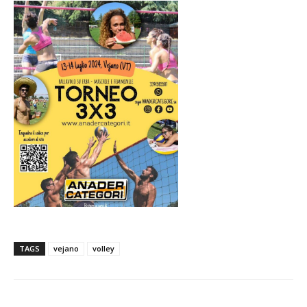
TAGS
vejano
volley