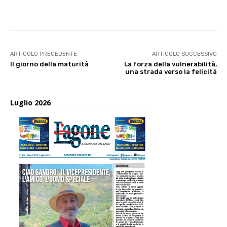
E-mail
X
WhatsApp
Face
ARTICOLO PRECEDENTE
ARTICOLO SUCCESSIVO
Il giorno della maturità
La forza della vulnerabilità,
una strada verso la felicità
Luglio 2026