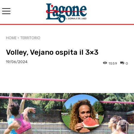
HOME
TERRITORIO
Volley, Vejano ospita il 3×3
19/06/2024
1559
0
E-mail
X
WhatsApp
Face