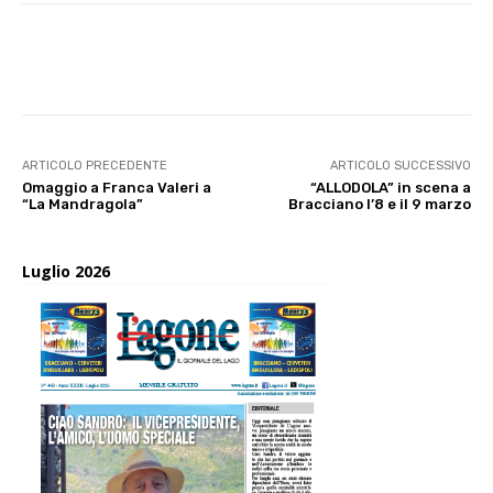
E-mail
X
WhatsApp
Face
ARTICOLO PRECEDENTE
ARTICOLO SUCCESSIVO
Omaggio a Franca Valeri a
“ALLODOLA” in scena a
“La Mandragola”
Bracciano l’8 e il 9 marzo
Luglio 2026