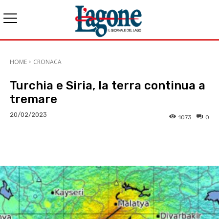
HOME
CRONACA
Turchia e Siria, la terra continua a
tremare
20/02/2023
1073
0
E-mail
X
WhatsApp
Face