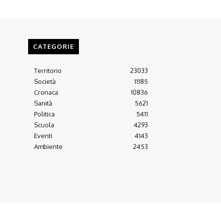
CATEGORIE
Territorio
23033
Società
11185
Cronaca
10836
Sanità
5621
Politica
5411
Scuola
4293
Eventi
4143
Ambiente
2453
Arretrati
Almanacco 21-22
Contatti
Scrivici