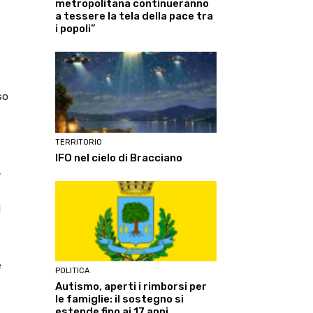
metropolitana continueranno
a tessere la tela della pace tra
i popoli”
so
TERRITORIO
IFO nel cielo di Bracciano
,
l
e
POLITICA
Autismo, aperti i rimborsi per
le famiglie: il sostegno si
estende fino ai 17 anni