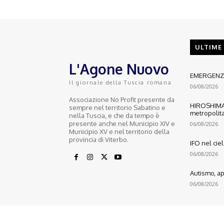
ULTIME
L'Agone Nuovo
EMERGENZA
Il giornale della Tuscia romana
06/08/2026
Associazione No Profit presente da
HIROSHIMA:
sempre nel territorio Sabatino e
metropolita
nella Tuscia, e che da tempo è
presente anche nel Municipio XIV e
06/08/2026
Municipio XV e nel territorio della
provincia di Viterbo.
IFO nel cie
06/08/2026
Autismo, ape
06/08/2026
© 2022 Copyright All Rights reserved.
L'AGONE NUOVO - Associazione non lucrativa - C.F. 97316940580