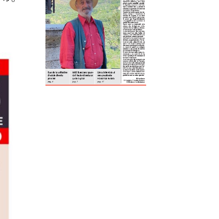
ReddIt
Tumblr
Telegram
Viber