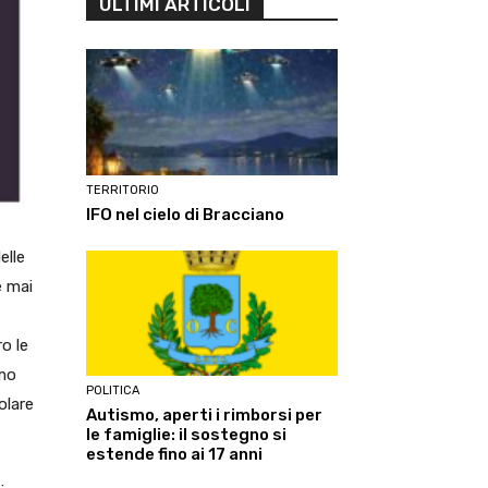
ULTIMI ARTICOLI
TERRITORIO
IFO nel cielo di Bracciano
elle
e mai
o le
amo
POLITICA
olare
Autismo, aperti i rimborsi per
le famiglie: il sostegno si
estende fino ai 17 anni