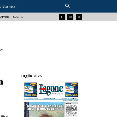
ti stampa
LAIMER
SOCIAL
O".
Luglio 2026
a
0