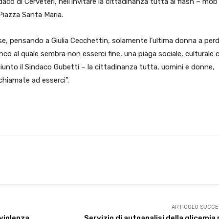
daco di Cerveteri, nell’invitare la cittadinanza tutta al flash – mob
 Piazza Santa Maria.
e, pensando a Giulia Cecchettin, solamente l’ultima donna a per
enco al quale sembra non esserci fine, una piaga sociale, culturale 
unto il Sindaco Gubetti – la cittadinanza tutta, uomini e donne,
chiamate ad esserci”.
X
WhatsApp
Facebook
Pinterest
ARTICOLO SUCCE
“violenza
Servizio di autoanalisi della glicemia 