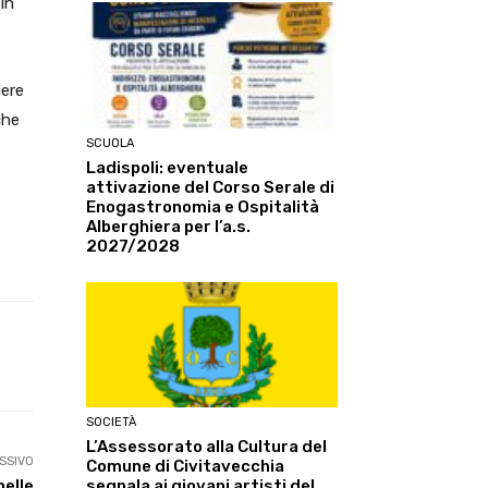
 in
dere
che
SCUOLA
Ladispoli: eventuale
attivazione del Corso Serale di
Enogastronomia e Ospitalità
Alberghiera per l’a.s.
2027/2028
Linkedin
ReddIt
Tumblr
Te
SOCIETÀ
L’Assessorato alla Cultura del
SSIVO
Comune di Civitavecchia
segnala ai giovani artisti del
nelle