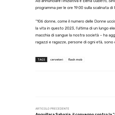
Ad annunciare l’iniziativa è Elena Gubetti, Sin
programma per le ore 19:00 sulla scalinata di
“106 donne, come il numero delle Donne uccis
la vita in questo 2023, l’ultima di un lungo el
macchia di sangue la nostra società – ha aggi
ragazzi e ragazze, persone di ogni età, sono 
TAGS
cerveteri
flash mob
E-mail
Condividere
ARTICOLO PRECEDENTE
Anguillara Sabazia, il convegno contro la 