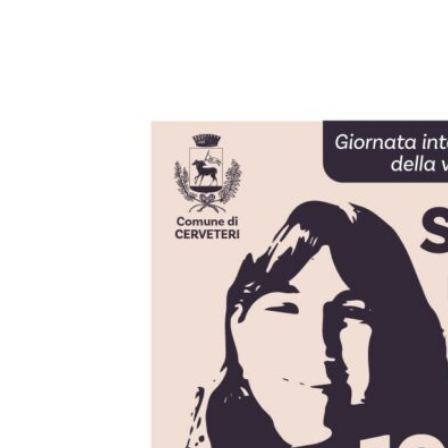
E-mail
X
WhatsA