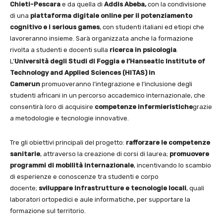
Chieti-Pescara
e da
quella di
Addis Abeba,
con la condivisione
di una
piattaforma digitale online per il potenziamento
cognitivo e i serious games
, con studenti italiani ed etiopi che
lavoreranno insieme. Sarà organizzata anche la formazione
rivolta a studenti e docenti sulla
ricerca in psicologia
.
L’
Università degli Studi di Foggia e l’Hanseatic Institute of
Technology and Applied Sciences (HITAS) in
Camerun
promuoveranno l’integrazione e l’inclusione degli
studenti africani in un percorso accademico internazionale, che
consentirà loro di acquisire
competenze infermieristiche
grazie
a metodologie e tecnologie innovative.
Tre gli obiettivi principali del progetto:
rafforzare le competenze
sanitarie
, attraverso la creazione di corsi di laurea;
promuovere
programmi di mobilità internazionale
, incentivando lo scambio
di esperienze e conoscenze tra studenti e corpo
docente;
sviluppare infrastrutture e tecnologie locali
, quali
laboratori ortopedici e aule informatiche, per supportare la
formazione sul territorio.