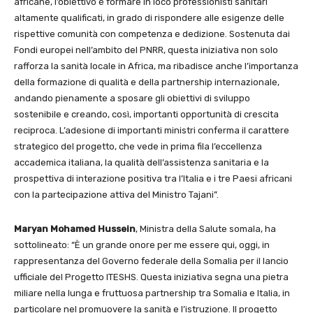
africane, l’obiettivo è formare in loco professionisti sanitari
altamente qualificati, in grado di rispondere alle esigenze delle
rispettive comunità con competenza e dedizione. Sostenuta dai
Fondi europei nell’ambito del PNRR, questa iniziativa non solo
rafforza la sanità locale in Africa, ma ribadisce anche l’importanza
della formazione di qualità e della partnership internazionale,
andando pienamente a sposare gli obiettivi di sviluppo
sostenibile e creando, così, importanti opportunità di crescita
reciproca. L’adesione di importanti ministri conferma il carattere
strategico del progetto, che vede in prima fila l’eccellenza
accademica italiana, la qualità dell’assistenza sanitaria e la
prospettiva di interazione positiva tra l’Italia e i tre Paesi africani
con la partecipazione attiva del Ministro Tajani”.
Maryan Mohamed Hussein
, Ministra della Salute somala, ha
sottolineato: “È un grande onore per me essere qui, oggi, in
rappresentanza del Governo federale della Somalia per il lancio
ufficiale del Progetto ITESHS. Questa iniziativa segna una pietra
miliare nella lunga e fruttuosa partnership tra Somalia e Italia, in
particolare nel promuovere la sanità e l’istruzione. Il progetto