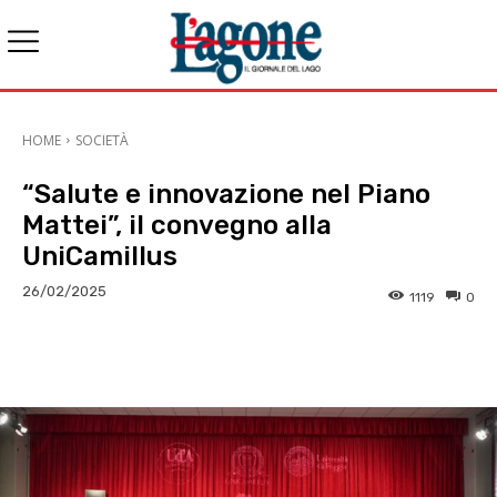
HOME
SOCIETÀ
“Salute e innovazione nel Piano
Mattei”, il convegno alla
UniCamillus
26/02/2025
1119
0
E-mail
X
WhatsApp
Face