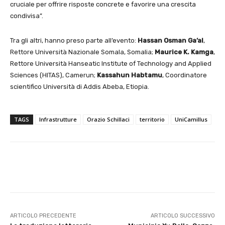
cruciale per offrire risposte concrete e favorire una crescita
condivisa”.
Tra gli altri, hanno preso parte all’evento:
Hassan Osman Ga’al
,
Rettore Università Nazionale Somala, Somalia;
Maurice K. Kamga
,
Rettore Università Hanseatic Institute of Technology and Applied
Sciences (HITAS), Camerun;
Kassahun Habtamu
, Coordinatore
scientifico Università di Addis Abeba, Etiopia.
TAGS
Infrastrutture
Orazio Schillaci
territorio
UniCamillus
E-mail
X
WhatsApp
Face
ARTICOLO PRECEDENTE
ARTICOLO SUCCESSIVO