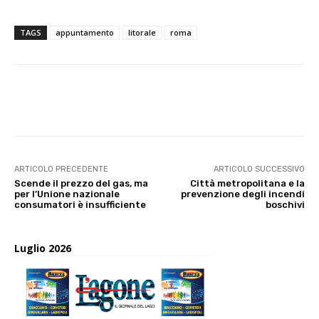
TAGS
appuntamento
litorale
roma
E-mail
X
WhatsApp
Face
ARTICOLO PRECEDENTE
ARTICOLO SUCCESSIVO
Scende il prezzo del gas, ma
Città metropolitana e la
per l’Unione nazionale
prevenzione degli incendi
consumatori è insufficiente
boschivi
Luglio 2026