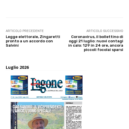
E-mail
X
WhatsApp
Face
ARTICOLO PRECEDENTE
ARTICOLO SUCCESSIVO
Legge elettorale, Zingaretti
Coronavirus, il bollettino di
pronto a un accordo con
oggi 21 luglio: nuovi contagi
Salvini
in calo: 129 in 24 ore, ancora
piccoli focolai sparsi
Luglio 2026