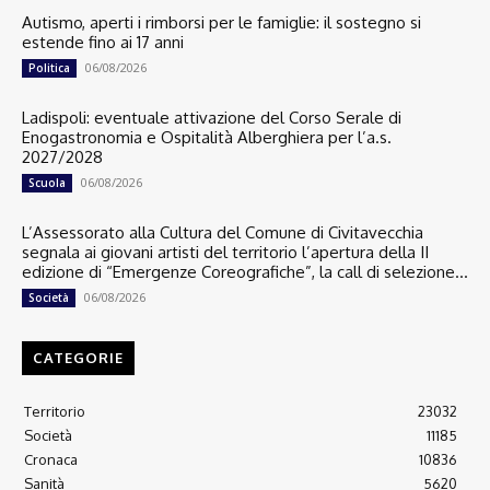
Autismo, aperti i rimborsi per le famiglie: il sostegno si
estende fino ai 17 anni
06/08/2026
Politica
Ladispoli: eventuale attivazione del Corso Serale di
Enogastronomia e Ospitalità Alberghiera per l’a.s.
2027/2028
06/08/2026
Scuola
L’Assessorato alla Cultura del Comune di Civitavecchia
segnala ai giovani artisti del territorio l’apertura della II
edizione di “Emergenze Coreografiche”, la call di selezione...
06/08/2026
Società
CATEGORIE
Territorio
23032
Società
11185
Cronaca
10836
Sanità
5620