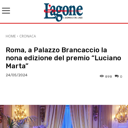
HOME
CRONACA
Roma, a Palazzo Brancaccio la
nona edizione del premio “Luciano
Marta”
24/05/2024
898
0
E-mail
X
WhatsApp
Face