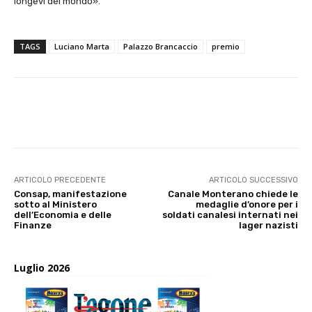
longevi del mondo».
TAGS
Luciano Marta
Palazzo Brancaccio
premio
E-mail
X
WhatsApp
Face
ARTICOLO PRECEDENTE
ARTICOLO SUCCESSIVO
Consap, manifestazione
Canale Monterano chiede le
sotto al Ministero
medaglie d’onore per i
dell’Economia e delle
soldati canalesi internati nei
Finanze
lager nazisti
Luglio 2026