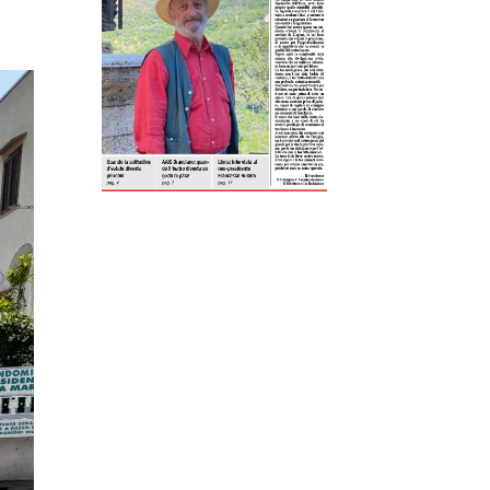
ReddIt
Tumblr
Telegram
Viber