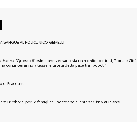
 SANGUE AL POLICLINICO GEMELLI
 Sanna “Questo 81esimo anniversario sia un monito per tutti, Roma e Città
na continueranno a tessere la tela della pace tra i popoli”
lo di Bracciano
rti i rimborsi per le famiglie: il sostegno si estende fino ai 17 anni
Disclaimer
Ultimo Numero
Abbònati