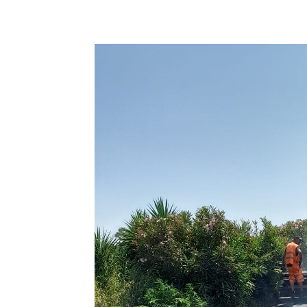
E-mail
X
WhatsA