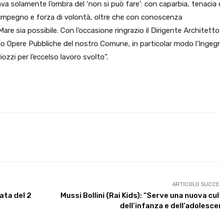
va solamente l’ombra del ‘non si può fare’: con caparbia, tenacia 
pegno e forza di volontà, oltre che con conoscenza
re sia possibile. Con l’occasione ringrazio il Dirigente Architetto
icio Opere Pubbliche del nostro Comune, in particolar modo l’Ingeg
ozzi per l’eccelso lavoro svolto”.
X
WhatsApp
Facebook
Pinterest
ARTICOLO SUCCE
ata del 2
Mussi Bollini (Rai Kids): “Serve una nuova cu
dell’infanza e dell’adolesc