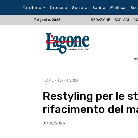
Territorio
Cronaca
Società
Sanità
Politica
Scu
REDAZIONE
SCRIVICI
CO
7 Agosto, 2026
GI
HOME
TERRITORIO
Restyling per le s
rifacimento del ma
01/06/2023