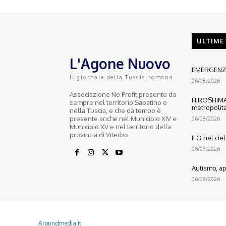
ULTIME
L'Agone Nuovo
EMERGENZA
Il giornale della Tuscia romana
06/08/2026
Associazione No Profit presente da
HIROSHIMA:
sempre nel territorio Sabatino e
metropolita
nella Tuscia, e che da tempo è
presente anche nel Municipio XIV e
06/08/2026
Municipio XV e nel territorio della
provincia di Viterbo.
IFO nel cie
06/08/2026
Autismo, ape
06/08/2026
© 2022 Copyright All Rights reserved.
L'AGONE NUOVO - Associazione non lucrativa - C.F. 97316940580
Aroundmedia.it