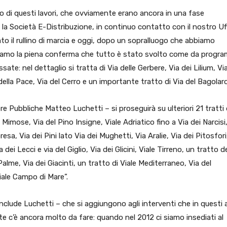
o di questi lavori, che ovviamente erano ancora in una fase
la Società E-Distribuzione, in continuo contatto con il nostro Uff
o il rullino di marcia e oggi, dopo un sopralluogo che abbiamo
 abbiamo la piena conferma che tutto è stato svolto come da progr
ate: nel dettaglio si tratta di Via delle Gerbere, Via dei Lilium, Vi
i della Pace, Via del Cerro e un importante tratto di Via del Bagolaro
 Pubbliche Matteo Luchetti – si proseguirà su ulteriori 21 tratti 
imose, Via del Pino Insigne, Viale Adriatico fino a Via dei Narcisi,
sa, Via dei Pini lato Via dei Mughetti, Via Aralie, Via dei Pitosfori
a dei Lecci e via del Giglio, Via dei Glicini, Viale Tirreno, un tratto d
alme, Via dei Giacinti, un tratto di Viale Mediterraneo, Via del
iale Campo di Mare”.
nclude Luchetti – che si aggiungono agli interventi che in questi 
e c’è ancora molto da fare: quando nel 2012 ci siamo insediati al