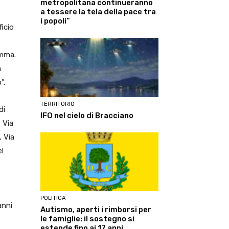
metropolitana continueranno
a tessere la tela della pace tra
i popoli”
icio
amma.
a
”.
TERRITORIO
di
IFO nel cielo di Bracciano
 Via
, Via
el
POLITICA
anni
Autismo, aperti i rimborsi per
le famiglie: il sostegno si
estende fino ai 17 anni