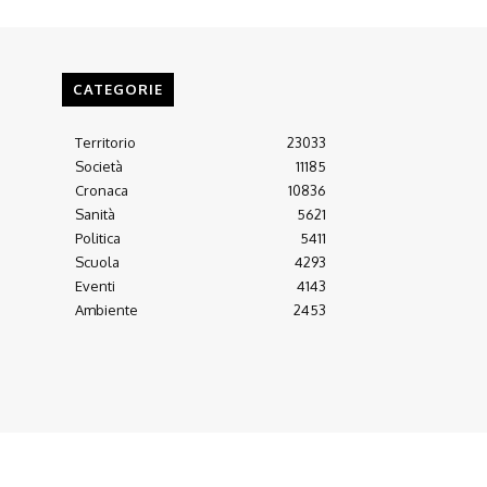
CATEGORIE
Territorio
23033
Società
11185
Cronaca
10836
Sanità
5621
Politica
5411
Scuola
4293
Eventi
4143
Ambiente
2453
Arretrati
Almanacco 21-22
Contatti
Scrivici