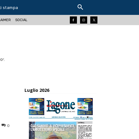
ti stampa
LAIMER
SOCIAL
O".
Luglio 2026
0