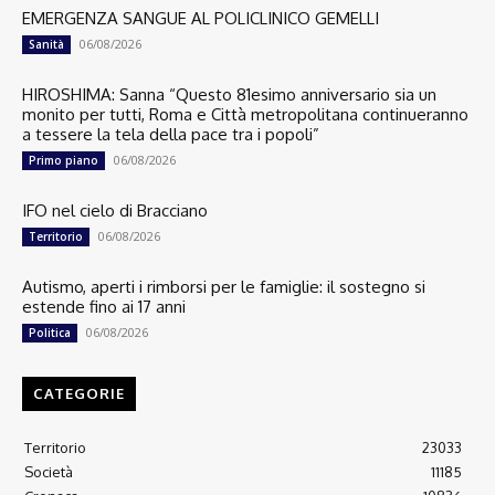
EMERGENZA SANGUE AL POLICLINICO GEMELLI
06/08/2026
Sanità
HIROSHIMA: Sanna “Questo 81esimo anniversario sia un
monito per tutti, Roma e Città metropolitana continueranno
a tessere la tela della pace tra i popoli”
06/08/2026
Primo piano
IFO nel cielo di Bracciano
06/08/2026
Territorio
Autismo, aperti i rimborsi per le famiglie: il sostegno si
estende fino ai 17 anni
06/08/2026
Politica
CATEGORIE
Territorio
23033
Società
11185