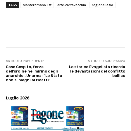
TAGS
Monteromano Est
orte-civitavecchia
regione lazio
E-mail
X
WhatsApp
Face
ARTICOLO PRECEDENTE
ARTICOLO SUCCESSIVO
Caso Cospito, forze
Lo storico Evngelista ricorda
dell’ordine nel mirino degli
le devastazioni del conflitto
anarchici, Unarma: “Lo Stato
bellico
non si pieghi ai ricatti”
Luglio 2026