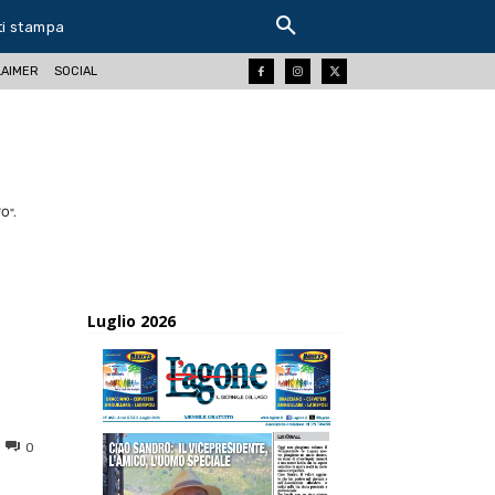
ti stampa
LAIMER
SOCIAL
O".
Luglio 2026
i
0