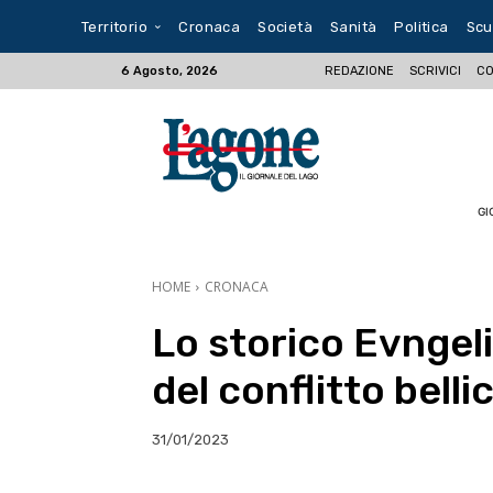
Territorio
Cronaca
Società
Sanità
Politica
Scu
REDAZIONE
SCRIVICI
CO
6 Agosto, 2026
GI
HOME
CRONACA
Lo storico Evngeli
del conflitto belli
31/01/2023