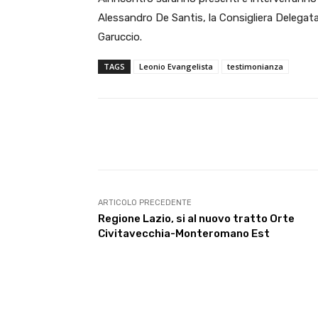
Alessandro De Santis, la Consigliera Delegata a
Garuccio.
TAGS
Leonio Evangelista
testimonianza
E-mail
Condividere
ARTICOLO PRECEDENTE
Regione Lazio, si al nuovo tratto Orte
Civitavecchia-Monteromano Est