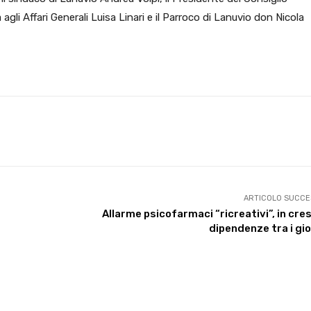
gli Affari Generali Luisa Linari e il Parroco di Lanuvio don Nicola
X
WhatsApp
Facebook
Pinterest
ARTICOLO SUCCE
Allarme psicofarmaci “ricreativi”, in cre
dipendenze tra i gi