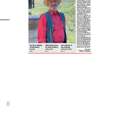
ReddIt
Tumblr
Telegram
Viber