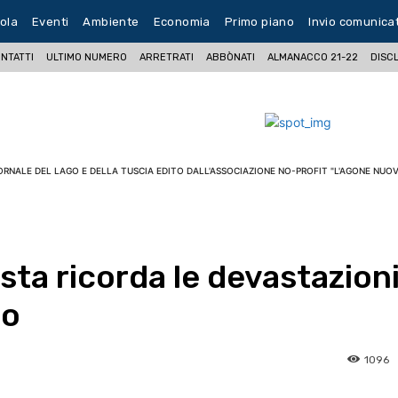
ola
Eventi
Ambiente
Economia
Primo piano
Invio comunica
NTATTI
ULTIMO NUMERO
ARRETRATI
ABBÒNATI
ALMANACCO 21-22
DISC
ORNALE DEL LAGO E DELLA TUSCIA EDITO DALL'ASSOCIAZIONE NO-PROFIT "L'AGONE NUOV
sta ricorda le devastazion
co
1096