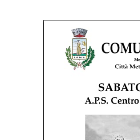
E-mail
X
WhatsA