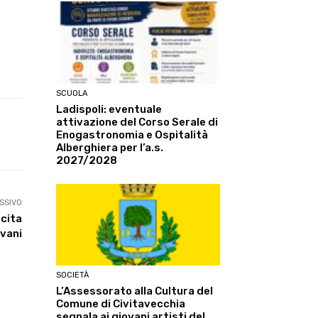
SCUOLA
Ladispoli: eventuale
attivazione del Corso Serale di
Enogastronomia e Ospitalità
Linkedin
ReddIt
Tumblr
Te
Alberghiera per l’a.s.
2027/2028
SSIVO
scita
ovani
SOCIETÀ
L’Assessorato alla Cultura del
Comune di Civitavecchia
segnala ai giovani artisti del