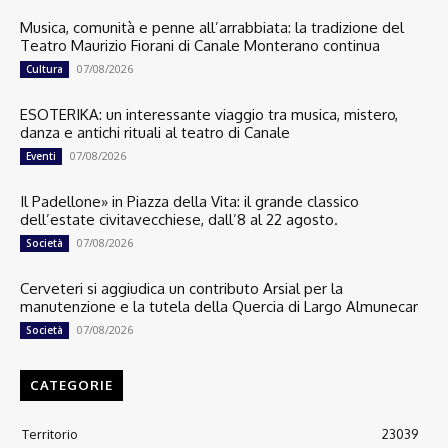
Musica, comunità e penne all’arrabbiata: la tradizione del
Teatro Maurizio Fiorani di Canale Monterano continua
07/08/2026
Cultura
ESOTERIKA: un interessante viaggio tra musica, mistero,
danza e antichi rituali al teatro di Canale
07/08/2026
Eventi
Il Padellone» in Piazza della Vita: il grande classico
dell’estate civitavecchiese, dall’8 al 22 agosto.
07/08/2026
Società
Cerveteri si aggiudica un contributo Arsial per la
manutenzione e la tutela della Quercia di Largo Almunecar
07/08/2026
Società
CATEGORIE
Territorio
23039