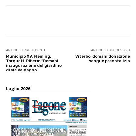
E-mail
X
WhatsApp
Face
ARTICOLO PRECEDENTE
ARTICOLO SUCCESSIVO
Municipio XV, Fleming,
Viterbo, domani donazione
Torquati-Ribera: “Domani
sangue prenatalizia
inaugurazione del giardino
di via Valdagno”
Luglio 2026