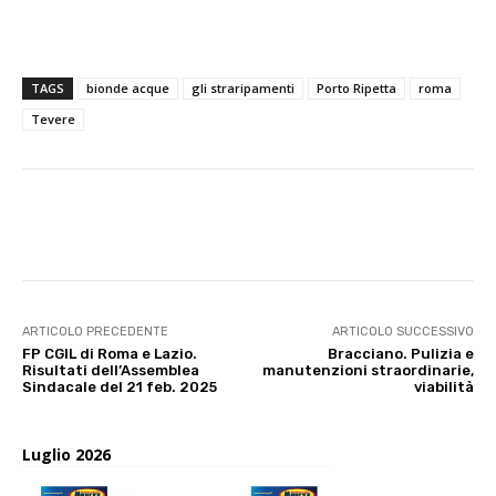
TAGS
bionde acque
gli straripamenti
Porto Ripetta
roma
Tevere
E-mail
X
WhatsApp
Face
ARTICOLO PRECEDENTE
ARTICOLO SUCCESSIVO
FP CGIL di Roma e Lazio.
Bracciano. Pulizia e
Risultati dell’Assemblea
manutenzioni straordinarie,
Sindacale del 21 feb. 2025
viabilità
Luglio 2026