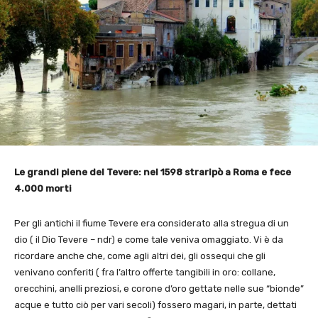
Le grandi piene del Tevere: nel 1598 straripò a Roma e fece
4.000 morti
Per gli antichi il fiume Tevere era considerato alla stregua di un
dio ( il Dio Tevere – ndr) e come tale veniva omaggiato. Vi è da
ricordare anche che, come agli altri dei, gli ossequi che gli
venivano conferiti ( fra l’altro offerte tangibili in oro: collane,
orecchini, anelli preziosi, e corone d’oro gettate nelle sue “bionde”
acque e tutto ciò per vari secoli) fossero magari, in parte, dettati