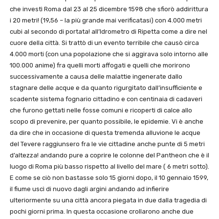
che investì Roma dal 23 al 25 dicembre 1598 che sfiorò addirittura
i 20 metri! (19,56 – la più grande mai verificatasi) con 4.000 metri
cubi al secondo di portata! all’Idrometro di Ripetta come a dire nel
cuore della città. Si trattò di un evento terribile che causò circa
4.000 morti (con una popolazione che si aggirava solo intorno alle
100.000 anime) fra quelli morti affogati e quelli che morirono
successivamente a causa delle malattie ingenerate dallo
stagnare delle acque e da quanto rigurgitato dall’insufficiente e
scadente sistema fognario cittadino e con centinaia di cadaveri
che furono gettati nelle fosse comuni e ricoperti di calce allo
scopo di prevenire, per quanto possibile, le epidemie. Vi è anche
da dire che in occasione di questa tremenda alluvione le acque
del Tevere raggiunsero fra le vie cittadine anche punte di 5 metri
d’altezza! andando pure a coprire le colonne del Pantheon che è il
luogo di Roma più basso rispetto al livello del mare ( 6 metri sotto).
E come se ciò non bastasse solo 15 giorni dopo, il 10 gennaio 1599,
il fiume uscì di nuovo dagli argini andando ad infierire
ulteriormente su una città ancora piegata in due dalla tragedia di
pochi giorni prima. In questa occasione crollarono anche due