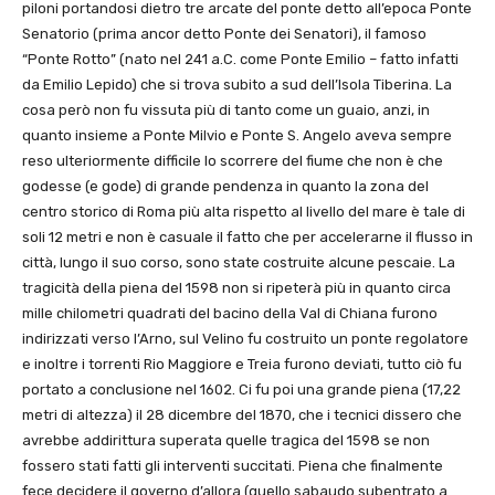
piloni portandosi dietro tre arcate del ponte detto all’epoca Ponte
Senatorio (prima ancor detto Ponte dei Senatori), il famoso
“Ponte Rotto” (nato nel 241 a.C. come Ponte Emilio – fatto infatti
da Emilio Lepido) che si trova subito a sud dell’Isola Tiberina. La
cosa però non fu vissuta più di tanto come un guaio, anzi, in
quanto insieme a Ponte Milvio e Ponte S. Angelo aveva sempre
reso ulteriormente difficile lo scorrere del fiume che non è che
godesse (e gode) di grande pendenza in quanto la zona del
centro storico di Roma più alta rispetto al livello del mare è tale di
soli 12 metri e non è casuale il fatto che per accelerarne il flusso in
città, lungo il suo corso, sono state costruite alcune pescaie. La
tragicità della piena del 1598 non si ripeterà più in quanto circa
mille chilometri quadrati del bacino della Val di Chiana furono
indirizzati verso l’Arno, sul Velino fu costruito un ponte regolatore
e inoltre i torrenti Rio Maggiore e Treia furono deviati, tutto ciò fu
portato a conclusione nel 1602. Ci fu poi una grande piena (17,22
metri di altezza) il 28 dicembre del 1870, che i tecnici dissero che
avrebbe addirittura superata quelle tragica del 1598 se non
fossero stati fatti gli interventi succitati. Piena che finalmente
fece decidere il governo d’allora (quello sabaudo subentrato a