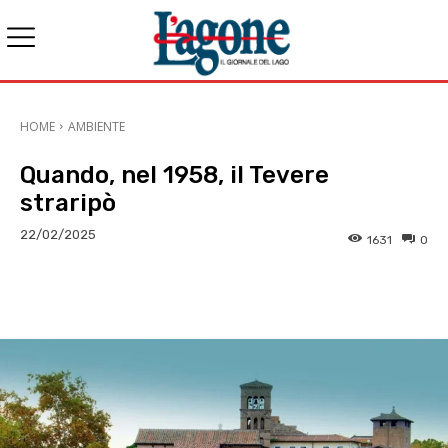
HOME
AMBIENTE
Quando, nel 1958, il Tevere
straripò
22/02/2025
1631
0
E-mail
X
WhatsApp
Face