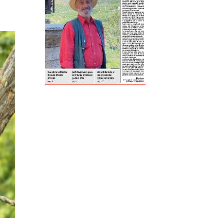
ReddIt
Tumblr
Telegram
Viber