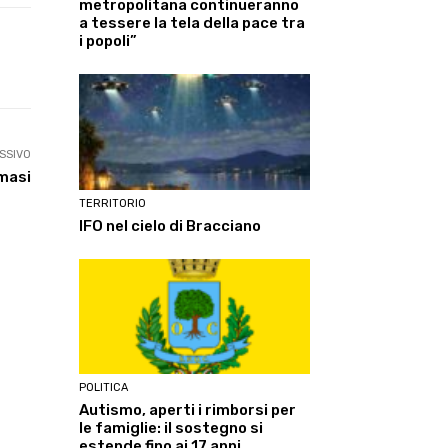
metropolitana continueranno
a tessere la tela della pace tra
i popoli”
Linkedin
ReddIt
Tumblr
Te
SSIVO
rmasi
TERRITORIO
IFO nel cielo di Bracciano
POLITICA
Autismo, aperti i rimborsi per
le famiglie: il sostegno si
estende fino ai 17 anni