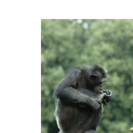
E-mail
X
WhatsA