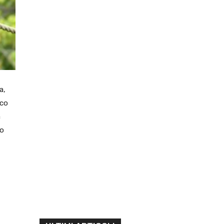
a,
ico
a
no