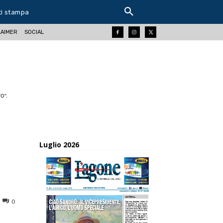
ti stampa
LAIMER
SOCIAL
O".
Luglio 2026
0