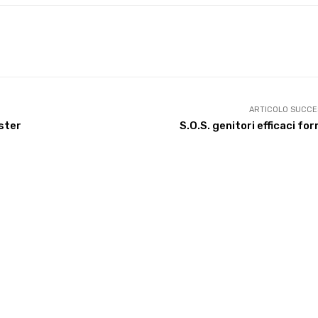
X
WhatsApp
Facebook
Pinterest
ARTICOLO SUCCE
ster
S.O.S. genitori efficaci fo