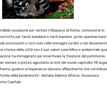
rdibile occasione per visitare il Bioparco di Roma, conoscerne lo
oprattutto per tante bambine e tanti bambini, poter sperimentare 
ali sconosciuti o visti solo nelle immagini sui libri o nei documenta
e storica della città con il suo valore scientifico e ambientale qual
razione ha immaginato per incentivare la fruizione del patrimonio
r visitare a prezzo agevolato la rete dei musei capitolini. Mi augu
potranno godersi un’esperienza davvero affascinante che contribui
 tutela della biodiversità”, dichiara Sabrina Alfonsi, Assessora
 Roma Capitale.