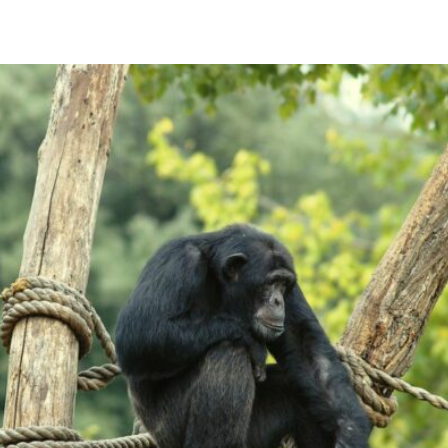
pp
Facebook
Pinterest
Linkedin