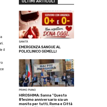
ULTIMI ARTICOLI
la
SANITÀ
ri.
EMERGENZA SANGUE AL
e il
POLICLINICO GEMELLI
ro
sce
PRIMO PIANO
HIROSHIMA: Sanna “Questo
81esimo anniversario sia un
monito per tutti, Roma e Città