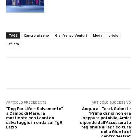
TAGS
Cancro al seno
Gianfranco Venturi
Moda
oriolo
sfilata
E-mail
X
WhatsApp
Face
ARTICOLO PRECEDENTE
ARTICOLO SUCCESSIVO
“Dog For Life – Salvamento”
Acqua a I Terzi, Gubetti:
a Campo di Mare: la
“Prima di noi non era
mattinata con i cani da
neppure potabile, Arsial
salvataggio in onda sul TgR
dipende dall’Assessorato
Lazio
regionale all’agricoltura
della Giunta di
centrodestra”