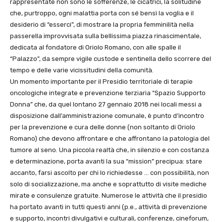
rappresentate non sono le sofferenze, le cicatrici, la solitudine
che, purtroppo, ogni malattia porta con sé bensì la voglia e il
desiderio di “esserci”, di mostrare la propria femminilità nella
passerella improvvisata sulla bellissima piazza rinascimentale,
dedicata al fondatore di Oriolo Romano, con alle spalle il
“Palazzo”, da sempre vigile custode e sentinella dello scorrere del
tempo e delle varie vicissitudini della comunità.
Un momento importante per il Presidio territoriale di terapie
oncologiche integrate e prevenzione terziaria “Spazio Supporto
Donna” che, da quel lontano 27 gennaio 2018 nei locali messi a
disposizione dall’amministrazione comunale, è punto d’incontro
per la prevenzione e cura delle donne (non soltanto di Oriolo
Romano) che devono affrontare e che affrontano la patologia del
tumore al seno. Una piccola realtà che, in silenzio e con costanza
e determinazione, porta avanti la sua “mission” precipua: stare
accanto, farsi ascolto per chi lo richiedesse … con possibilità, non
solo di socializzazione, ma anche e soprattutto di visite mediche
mirate e consulenze gratuite. Numerose le attività che il presidio
ha portato avanti in tutti questi anni (p.e., attività di prevenzione
e supporto, incontri divulgativi e culturali, conferenze, cineforum,