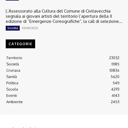
L’Assessorato alla Cultura del Comune di Civitavecchia
segnala ai giovani artisti del territorio l’apertura della II
edizione di “Emergenze Coreografiche”, la call di selezione...
06/08/2026
Società
CATEGORIE
Territorio
23032
Società
11185
Cronaca
10836
Sanità
5620
Politica
5411
Scuola
4293
Eventi
4143
Ambiente
2453
© 2022 Copyright All Rights reserved.
L'AGONE NUOVO - Associazione non lucrativa - C.F. 97316940580