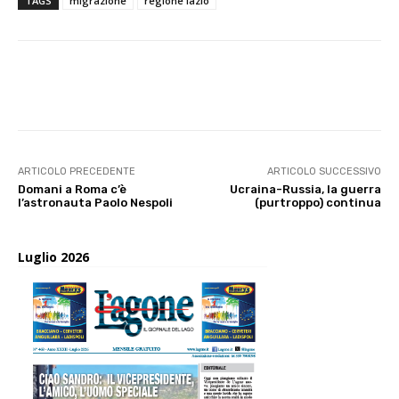
TAGS
migrazione
regione lazio
E-mail
X
WhatsApp
Face
ARTICOLO PRECEDENTE
ARTICOLO SUCCESSIVO
Domani a Roma c’è
Ucraina-Russia, la guerra
l’astronauta Paolo Nespoli
(purtroppo) continua
Luglio 2026