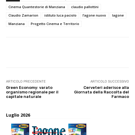
Cinema Quantestorie di Manziana
claudio pallottini
Claudio Zamarion
istituto luca paciolo
l’agone nuovo
lagone
Manziana
Progetto Cinema e Territorio
E-mail
X
WhatsApp
Face
ARTICOLO PRECEDENTE
ARTICOLO SUCCESSIVO
Green Economy: varato
Cerveteri aderisce alla
organismo regionale per il
Giornata della Raccolta del
capitale naturale
Farmaco
Luglio 2026