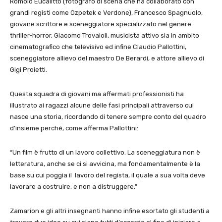
Romolo Eucalitto (fotografo di scena che ha collaborato con
grandi registi come Ozpetek e Verdone), Francesco Spagnuolo,
giovane scrittore e sceneggiatore specializzato nel genere
thriller-horror, Giacomo Trovaioli, musicista attivo sia in ambito
cinematografico che televisivo ed infine Claudio Pallottini,
sceneggiatore allievo del maestro De Berardi, e attore allievo di
Gigi Proietti.
Questa squadra di giovani ma affermati professionisti ha
illustrato ai ragazzi alcune delle fasi principali attraverso cui
nasce una storia, ricordando di tenere sempre conto del quadro
d’insieme perché, come afferma Pallottini:
“Un film è frutto di un lavoro collettivo. La sceneggiatura non è
letteratura, anche se ci si avvicina, ma fondamentalmente è la
base su cui poggia il lavoro del regista, il quale a sua volta deve
lavorare a costruire, e non a distruggere.”
Zamarion e gli altri insegnanti hanno infine esortato gli studenti a