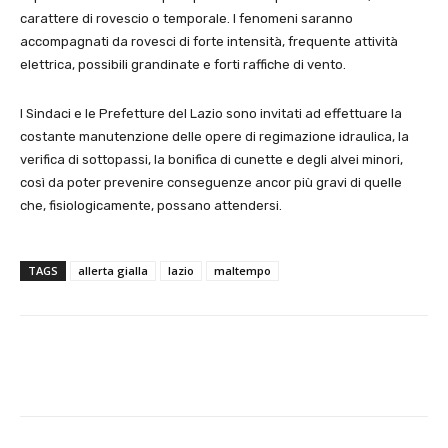
carattere di rovescio o temporale. I fenomeni saranno
accompagnati da rovesci di forte intensità, frequente attività
elettrica, possibili grandinate e forti raffiche di vento.
I Sindaci e le Prefetture del Lazio sono invitati ad effettuare la
costante manutenzione delle opere di regimazione idraulica, la
verifica di sottopassi, la bonifica di cunette e degli alvei minori,
così da poter prevenire conseguenze ancor più gravi di quelle
che, fisiologicamente, possano attendersi.
TAGS
allerta gialla
lazio
maltempo
E-mail
X
WhatsApp
Face