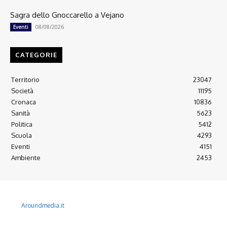
Sagra dello Gnoccarello a Vejano
08/08/2026
Eventi
CATEGORIE
Territorio
23047
Società
11195
Cronaca
10836
Sanità
5623
Politica
5412
Scuola
4293
Eventi
4151
Ambiente
2453
© 2022 Copyright All Rights reserved.
L'AGONE NUOVO - Associazione non lucrativa - C.F. 97316940580
Aroundmedia.it
Disclaimer
Ultimo Numero
Abbònati
Arretrati
Alma