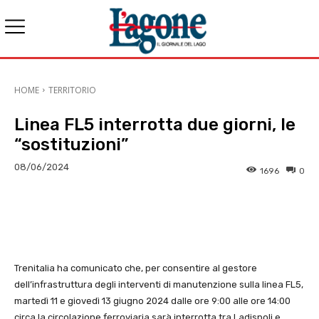
HOME
TERRITORIO
Linea FL5 interrotta due giorni, le
“sostituzioni”
08/06/2024
1696
0
E-mail
X
WhatsApp
Face
Trenitalia ha comunicato che, per consentire al gestore
dell’infrastruttura degli interventi di manutenzione sulla linea FL5,
martedì 11 e giovedì 13 giugno 2024 dalle ore 9:00 alle ore 14:00
circa la circolazione ferroviaria sarà interrotta tra Ladispoli e