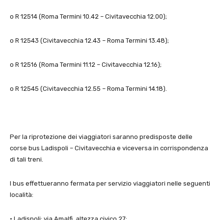
o R 12514 (Roma Termini 10.42 – Civitavecchia 12.00);
o R 12543 (Civitavecchia 12.43 – Roma Termini 13.48);
o R 12516 (Roma Termini 11.12 – Civitavecchia 12.16);
o R 12545 (Civitavecchia 12.55 – Roma Termini 14.18).
Per la riprotezione dei viaggiatori saranno predisposte delle
corse bus Ladispoli – Civitavecchia e viceversa in corrispondenza
di tali treni.
I bus effettueranno fermata per servizio viaggiatori nelle seguenti
località:
• Ladispoli: via Amalfi, altezza civico 27;