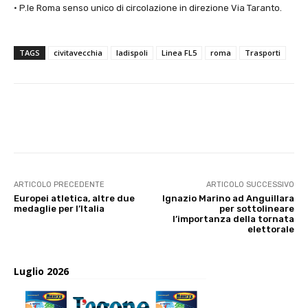
· P.le Roma senso unico di circolazione in direzione Via Taranto.
TAGS
civitavecchia
ladispoli
Linea FL5
roma
Trasporti
E-mail
X
WhatsApp
Face
ARTICOLO PRECEDENTE
ARTICOLO SUCCESSIVO
Europei atletica, altre due
Ignazio Marino ad Anguillara
medaglie per l’Italia
per sottolineare
l’importanza della tornata
elettorale
Luglio 2026