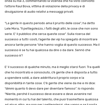
onda su Rai 3, commentando la vicenda che ha visto coinvolto
l’attore Raul Bova, vittima di violazione della privacy e di
divulgazione di audio relativi a messaggi privati.
“La gente in questo periodo ama il prurito delle cose”, ha detto
Lele Mora, “Il pettegolezzo, i fatti degli altri, le cose che non sono
serie. E’ il pubblico che cerca queste cose”. Sulla ricerca del
successo a tutti i costi, l’agente dei vip ha spiegato di incontrare
ancora tante persone “che hanno voglia di questo successo. Ma il
successo è se tu hai qualcosa da dire o da dare. Sennò che
successo è?
E’ il successo di qualche minuto, ma è meglio starci fuori. Tra quelli
che ho incontrato e conosciuto, c’è gente che è disposta a tutto:
a spendere soldi, a dare addirittura il proprio corpo e la
disponibilità in tante cose. C’è gente che viene da me e mi dice:
“dimmi quanto ti devo dare per diventare famoso”. Io rispondo:
“Niente, perché il successo deve essere e deve avvenire nel
momento in cui tu hai del talento, che puoi trasmettere qualcosa
ad alcun altro, ma non per i pettegolezzi, che vanno e se li porta