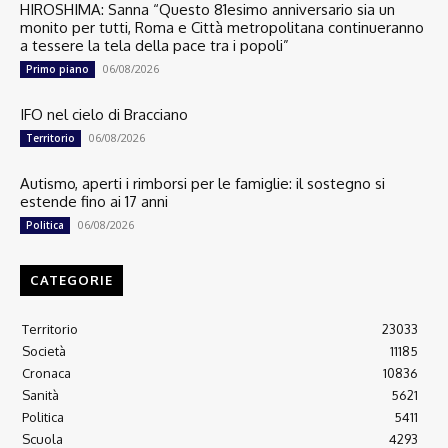
HIROSHIMA: Sanna “Questo 81esimo anniversario sia un
monito per tutti, Roma e Città metropolitana continueranno
a tessere la tela della pace tra i popoli”
06/08/2026
Primo piano
IFO nel cielo di Bracciano
06/08/2026
Territorio
Autismo, aperti i rimborsi per le famiglie: il sostegno si
estende fino ai 17 anni
06/08/2026
Politica
CATEGORIE
Territorio
23033
Società
11185
Cronaca
10836
Sanità
5621
Politica
5411
Scuola
4293