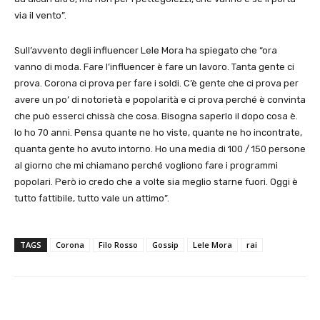
via il vento”.
Sull’avvento degli influencer Lele Mora ha spiegato che “ora
vanno di moda. Fare l’influencer è fare un lavoro. Tanta gente ci
prova. Corona ci prova per fare i soldi. C’è gente che ci prova per
avere un po’ di notorietà e popolarità e ci prova perché è convinta
che può esserci chissà che cosa. Bisogna saperlo il dopo cosa è.
Io ho 70 anni. Pensa quante ne ho viste, quante ne ho incontrate,
quanta gente ho avuto intorno. Ho una media di 100 / 150 persone
al giorno che mi chiamano perché vogliono fare i programmi
popolari. Però io credo che a volte sia meglio starne fuori. Oggi è
tutto fattibile, tutto vale un attimo”.
TAGS
Corona
Filo Rosso
Gossip
Lele Mora
rai
E-mail
X
WhatsApp
Face