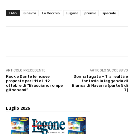
TAGS
Ginevra
Lo Vecchio
Lugano
premio
speciale
E-mail
X
WhatsApp
Face
ARTICOLO PRECEDENTE
ARTICOLO SUCCESSIVO
Rock e Dante le nuove
Donnafugata – Tra realtà e
proposte per l’11 e il 12
fantasia la leggenda di
ottobre di “Bracciano rompe
Bianca di Navarra (parte 5 di
gli schemi”
7)
Luglio 2026