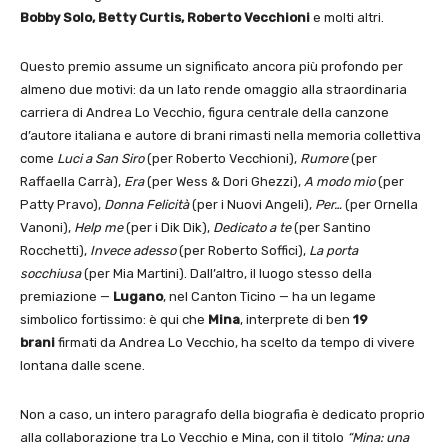
Bobby Solo, Betty Curtis, Roberto Vecchioni
e molti altri.
Questo premio assume un significato ancora più profondo per
almeno due motivi: da un lato rende omaggio alla straordinaria
carriera di Andrea Lo Vecchio, figura centrale della canzone
d’autore italiana e autore di brani rimasti nella memoria collettiva
come
Luci a San Siro
(per Roberto Vecchioni),
Rumore
(per
Raffaella Carrà),
Era
(per Wess & Dori Ghezzi),
A modo mio
(per
Patty Pravo),
Donna Felicità
(per i Nuovi Angeli),
Per…
(per Ornella
Vanoni),
Help me
(per i Dik Dik),
Dedicato a te
(per Santino
Rocchetti),
Invece adesso
(per Roberto Soffici),
La porta
socchiusa
(per Mia Martini). Dall’altro, il luogo stesso della
premiazione —
Lugano
, nel Canton Ticino — ha un legame
simbolico fortissimo: è qui che
Mina
, interprete di ben
19
brani
firmati da Andrea Lo Vecchio, ha scelto da tempo di vivere
lontana dalle scene.
Non a caso, un intero paragrafo della biografia è dedicato proprio
alla collaborazione tra Lo Vecchio e Mina, con il titolo
“Mina: una