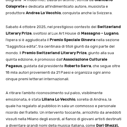
Colaprete
e dedicata all’indimenticato autore, musicista e
produttore
Andrea Lo Vecchio
, conquista anche la Svizzera.
Sabato 4 ottobre 2025, nel prestigioso contesto del
Switzerland
Literary Prize
, svoltosi al Lux Art House di
Massagno – Lugano
,
l’opera si è aggiudicata il
Premio Speciale Ginevra
nella sezione
“Saggistica edita”, tra centinaia di titoli giunti da ogni parte del
mondo. Il
Premio Switzerland Literary Prize
, giunto alla sua
quinta edizione, è promosso dall’
Associazione Culturale
Pegasus
, guidata dal presidente
Roberto Sarra
, che segue oltre
18 mila autori provenienti da 21 Paesi e organizza ogni anno
cinque premi letterari internazionali.
A ritirare l’ambito riconoscimento sul palco, visibilmente
emozionata, è stata
Liliana Lo Vecchio
, sorella di Andrea, la
quale ha regalato al pubblico in sala un commosso e personale
ricordo del fratello. Un intervento toccante, arricchito da aneddoti
vissuti nella Milano degli esordi, al fianco di giovani artisti destinati
a diventare grandi nomi della musica italiana, come
Dori Ghezzi,