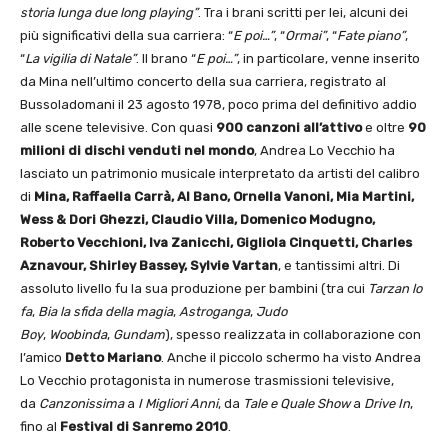
storia lunga due long playing”
. Tra i brani scritti per lei, alcuni dei
più significativi della sua carriera: “
E poi…”
, “
Ormai”
, “
Fate piano”
,
“
La vigilia di Natale”
. Il brano “
E poi…”
, in particolare, venne inserito
da Mina nell’ultimo concerto della sua carriera, registrato al
Bussoladomani il 23 agosto 1978, poco prima del definitivo addio
alle scene televisive. Con quasi
900 canzoni all’attivo
e oltre
90
milioni di dischi venduti nel mondo
, Andrea Lo Vecchio ha
lasciato un patrimonio musicale interpretato da artisti del calibro
di
Mina, Raffaella Carrà, Al Bano, Ornella Vanoni, Mia Martini,
Wess & Dori Ghezzi, Claudio Villa, Domenico Modugno,
Roberto Vecchioni, Iva Zanicchi, Gigliola Cinquetti, Charles
Aznavour, Shirley Bassey, Sylvie Vartan
, e tantissimi altri. Di
assoluto livello fu la sua produzione per bambini (tra cui
Tarzan lo
fa
,
Bia la sfida della magia
,
Astroganga
,
Judo
Boy
,
Woobinda
,
Gundam
), spesso realizzata in collaborazione con
l’amico
Detto Mariano
. Anche il piccolo schermo ha visto Andrea
Lo Vecchio protagonista in numerose trasmissioni televisive,
da
Canzonissima
a
I Migliori Anni
, da
Tale e Quale Show
a
Drive In
,
fino al
Festival di Sanremo 2010
.