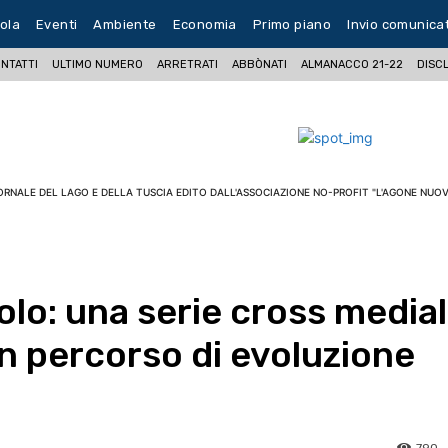
ola
Eventi
Ambiente
Economia
Primo piano
Invio comunica
NTATTI
ULTIMO NUMERO
ARRETRATI
ABBÒNATI
ALMANACCO 21-22
DISC
ORNALE DEL LAGO E DELLA TUSCIA EDITO DALL'ASSOCIAZIONE NO-PROFIT "L'AGONE NUOV
olo: una serie cross media
 percorso di evoluzione
790