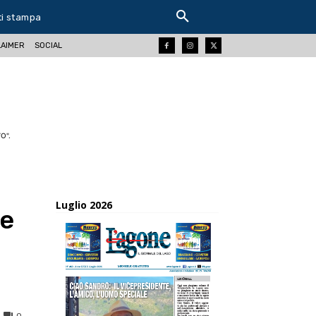
ti stampa
LAIMER
SOCIAL
O".
Luglio 2026
le
0