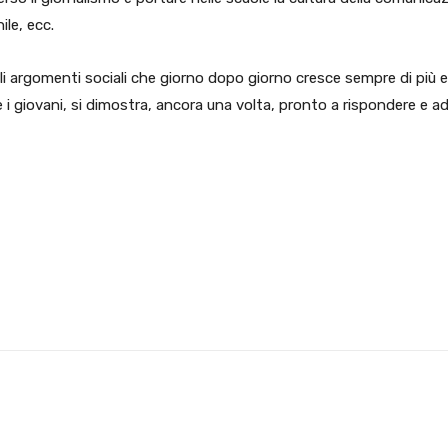
ile, ecc.
er gli argomenti sociali che giorno dopo giorno cresce sempre di più 
 e i giovani, si dimostra, ancora una volta, pronto a rispondere e a
X
WhatsApp
Facebook
Pinterest