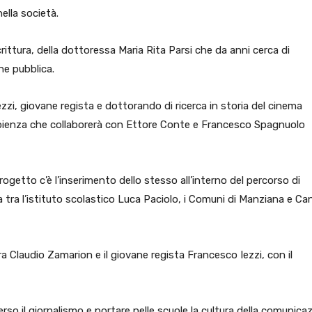
ella società.
crittura, della dottoressa Maria Rita Parsi che da anni cerca di
ne pubblica.
ezzi, giovane regista e dottorando di ricerca in storia del cinema
Sapienza che collaborerà con Ettore Conte e Francesco Spagnuolo
rogetto c’è l’inserimento dello stesso all’interno del percorso di
 tra l’istituto scolastico Luca Paciolo, i Comuni di Manziana e Ca
tra Claudio Zamarion e il giovane regista Francesco Iezzi, con il
erso il giornalismo e portare nelle scuole la cultura della comunica