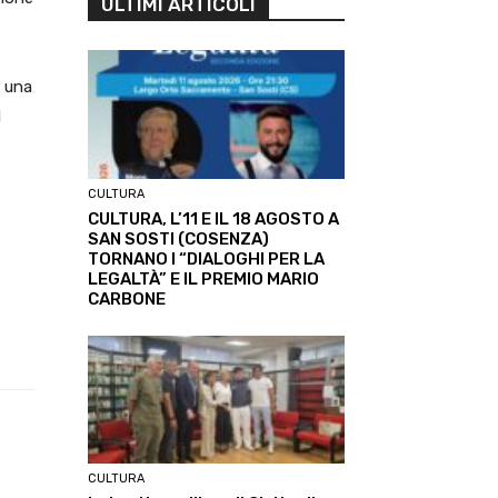
ULTIMI ARTICOLI
e una
d
CULTURA
CULTURA, L’11 E IL 18 AGOSTO A
SAN SOSTI (COSENZA)
TORNANO I “DIALOGHI PER LA
LEGALTÀ” E IL PREMIO MARIO
CARBONE
Linkedin
ReddIt
Tumblr
Te
CULTURA