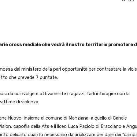
pp
Facebook
Pinterest
Linkedin
serie cross mediale che vedrà il nostro territorio promotore d
mossa dal ministero della pari opportunità per contrastare la viol
getto che prevede 7 puntate.
così da coinvolgere attivamente i ragazzi, farli interagire con la
vittime di violenza.
one Nuovo, insieme al comune di Manziana, a quello di Canale
ion, capofila della Ats e il liceo Luca Paciolo di Bracciano e Angui
anto delicato quanto necessario da analizzare per dare dei “campa