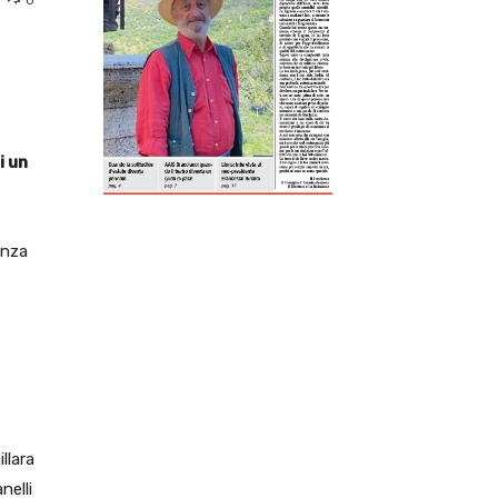
ReddIt
Tumblr
Telegram
Viber
i un
enza
llara
nelli