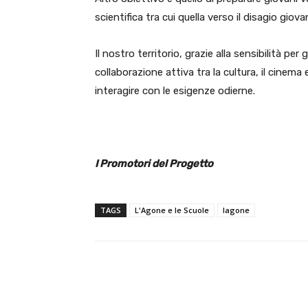
scientifica tra cui quella verso il disagio giovan
Il nostro territorio, grazie alla sensibilità p
collaborazione attiva tra la cultura, il cinema
interagire con le esigenze odierne.
I Promotori del Progetto
TAGS
L'Agone e le Scuole
lagone
E-mail
Condividere