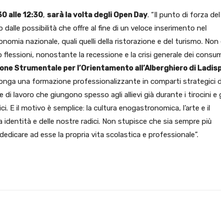
30 alle 12:30
,
sarà la volta degli Open Day
. “Il punto di forza del
alle possibilità che offre al fine di un veloce inserimento nel
conomia nazionale, quali quelli della ristorazione e del turismo. Non
flessioni, nonostante la recessione e la crisi generale dei consum
zione Strumentale per l’Orientamento all’Alberghiero di Ladisp
ponga una formazione professionalizzante in comparti strategici d
di lavoro che giungono spesso agli allievi già durante i tirocini e g
ici. E il motivo è semplice: la cultura enogastronomica, l’arte e il
 identità e delle nostre radici. Non stupisce che sia sempre più
 dedicare ad esse la propria vita scolastica e professionale”.
X
WhatsApp
Facebook
Pinterest