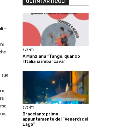
ULTIMI ARTICOLI
li –
ni
EVENTI
 che
A Manziana “Tango: quando
l’Italia si imbarcava”
e sue
a e
tra
ismo,
EVENTI
one,
Bracciano: primo
appuntamento dei “Venerdì del
Lago”