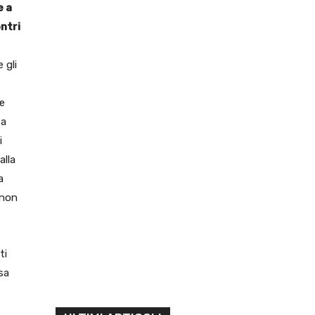
e a
ontri
 gli
te
ea
i
alla
a
 non
ti
sa