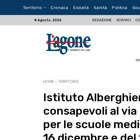
Territorio
Cronaca
Società
Sanità
Politica
Scu
REDAZIONE
SCRIVICI
CO
8 Agosto, 2026
GI
HOME
TERRITORIO
Istituto Alberghier
consapevoli al via
per le scuole medi
16 dicembre e del