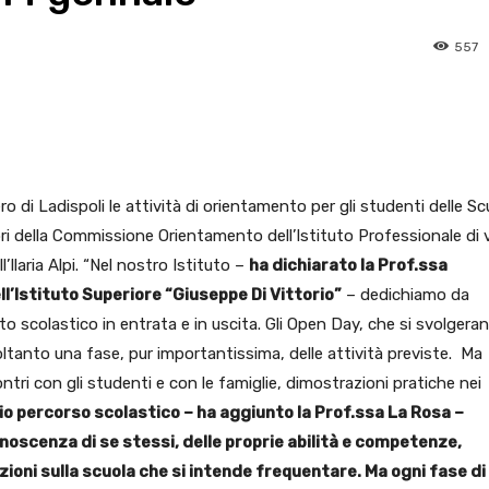
557
pp
Facebook
Pinterest
Linkedin
o di Ladispoli le attività di orientamento per gli studenti delle Sc
ri della Commissione Orientamento dell’Istituto Professionale di 
l’Ilaria Alpi. “Nel nostro Istituto –
ha dichiarato la Prof.ssa
l’Istituto Superiore “Giuseppe Di Vittorio”
– dedichiamo da
 scolastico in entrata e in uscita. Gli Open Day, che si svolgeran
ltanto una fase, pur importantissima, delle attività previste. Ma
ntri con gli studenti e con le famiglie, dimostrazioni pratiche nei
io percorso scolastico – ha aggiunto la Prof.ssa La Rosa –
scenza di se stessi, delle proprie abilità e competenze,
zioni sulla scuola che si intende frequentare. Ma ogni fase di