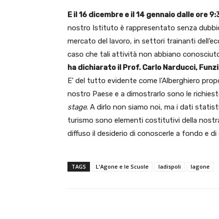
E il 16 dicembre e il 14 gennaio dalle ore 9:
nostro Istituto è rappresentato senza dubbio d
mercato del lavoro, in settori trainanti dell’e
caso che tali attività non abbiano conosciuto 
ha dichiarato il Prof. Carlo Narducci, Fun
E’ del tutto evidente come l’Alberghiero pro
nostro Paese e a dimostrarlo sono le richieste 
stage
. A dirlo non siamo noi, ma i dati statist
turismo sono elementi costitutivi della nostra
diffuso il desiderio di conoscerle a fondo e di
TAGS
L'Agone e le Scuole
ladispoli
lagone
E-mail
Condividere