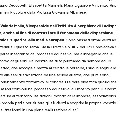
uro Ceccobelli, Elisabetta Mannelli, Maria Liguoro e Vincenzo Riili.
armen Piccolo e dalla Prof.ssa Giovanna Albanese.
aleria Mollo, Vicepreside dell’Istituto Alberghiero di Ladispo
, anche al fine di contrastare il fenomeno della dispersione
alori superiori alla media europea.
Sono passati ormai venti an
teriali su questo tema. Già la Direttiva n. 487 del 1997 prevedeva
 parte integrante del processo educativo, ma è innegabile che la
l corso degli anni. Nel nostro Istituto puntiamo da sempre ad un
ivo, che accolga e metta al centro la persona, i suoi bisogni e l
o alle fasi di transizione da una scuola all’altra, che pure sono,
 ‘orientamento formativo’ si concretizza nella didattica quotidian
i attori coinvolti nel processo educativo: è il motivo per cui la nos
ertura al territorio. Istituzioni, mondo delle imprese, associazion
propria parte per aiutare gli studenti a scoprire la propria vocazi
i trasformi in una piena realizzazione di sé”.