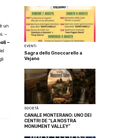
 è un
i. –
oli –
EVENTI
el
Sagra dello Gnoccarello a
Vejano
li
SOCIETÀ
CANALE MONTERANO: UNO DEI
CENTRI DE “LA NOSTRA
MONUMENT VALLEY”
Linkedin
ReddIt
Tumblr
Te