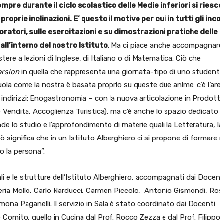
mpre durante il ciclo scolastico delle Medie inferiori si riesc
oprie inclinazioni. E’ questo il motivo per cui in tutti gli inc
ratori, sulle esercitazioni e su dimostrazioni pratiche delle
ll’interno del nostro Istituto
. Ma ci piace anche accompagnare
istere a lezioni di Inglese, di Italiano o di Matematica. Ciò che
ersion
in quella che rappresenta una giornata-tipo di uno studen
scuola come la nostra è basata proprio su queste due anime: c’è l’ar
 indirizzi: Enogastronomia – con la nuova articolazione in Prodott
ala e Vendita, Accoglienza Turistica), ma c’è anche lo spazio dedicato 
de lo studio e l’approfondimento di materie quali la Letteratura, l
iò significa che in un Istituto Alberghiero ci si propone di formare
o la persona”.
ocali e le strutture dell’Istituto Alberghiero, accompagnati dai Docen
ia Mollo, Carlo Narducci, Carmen Piccolo, Antonio Gismondi, Ro
imona Paganelli. Il servizio in Sala è stato coordinato dai Docenti
Comito, quello in Cucina dal Prof. Rocco Zezza e dal Prof. Filippo