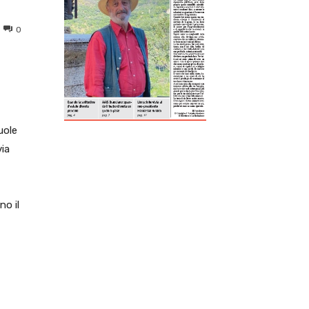
0
ReddIt
Tumblr
Telegram
Viber
uole
via
no il