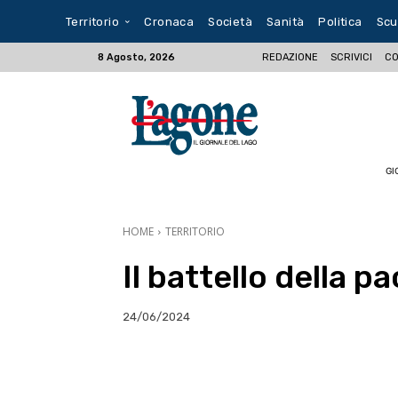
Territorio
Cronaca
Società
Sanità
Politica
Scu
REDAZIONE
SCRIVICI
CO
8 Agosto, 2026
GI
HOME
TERRITORIO
Il battello della p
24/06/2024
E-mail
X
WhatsA