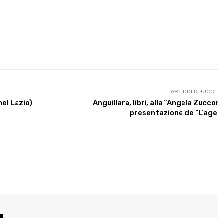
X
WhatsApp
Facebook
Pinterest
ARTICOLO SUCCE
nel Lazio)
Anguillara, libri, alla “Angela Zuccon
presentazione de “L’age