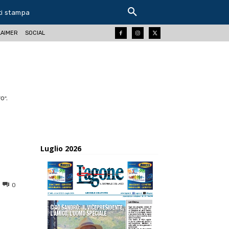
ti stampa
LAIMER
SOCIAL
O".
Luglio 2026
0
ReddIt
Tumblr
Telegram
Viber