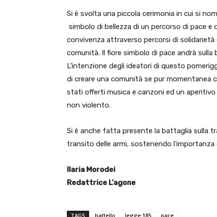
Si è svolta una piccola cerimonia in cui si n
simbolo di bellezza di un percorso di pace e 
convivenza attraverso percorsi di solidarietà 
comunità. Il fiore simbolo di pace andrà sull
L’intenzione degli ideatori di questo pomerigg
di creare una comunità se pur momentanea ch
stati offerti musica e canzoni ed un aperitiv
non violento.
Si è anche fatta presente la battaglia sulla 
transito delle armi, sostenendo l’importanza 
Ilaria Morodei
Redattrice L’agone
TAGS
battello
legge 185
pace