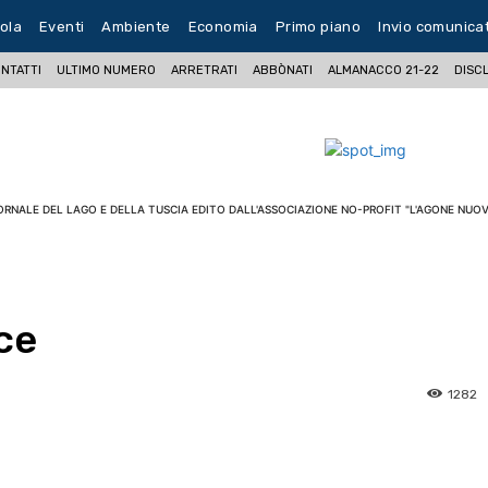
ola
Eventi
Ambiente
Economia
Primo piano
Invio comunica
NTATTI
ULTIMO NUMERO
ARRETRATI
ABBÒNATI
ALMANACCO 21-22
DISC
ORNALE DEL LAGO E DELLA TUSCIA EDITO DALL'ASSOCIAZIONE NO-PROFIT "L'AGONE NUOV
ace
1282
pp
Facebook
Pinterest
Linkedin