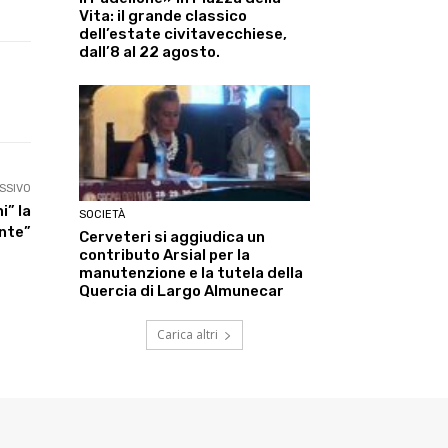
Vita: il grande classico
dell’estate civitavecchiese,
dall’8 al 22 agosto.
Linkedin
ReddIt
Tumblr
Te
SSIVO
i” la
SOCIETÀ
nte”
Cerveteri si aggiudica un
contributo Arsial per la
manutenzione e la tutela della
Quercia di Largo Almunecar
Carica altri