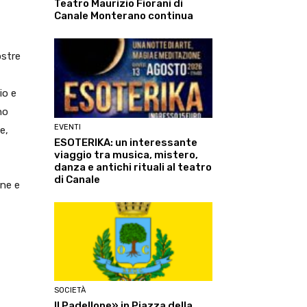
Teatro Maurizio Fiorani di
Canale Monterano continua
ostre
io e
no
EVENTI
e,
ESOTERIKA: un interessante
viaggio tra musica, mistero,
danza e antichi rituali al teatro
di Canale
one e
SOCIETÀ
Il Padellone» in Piazza della