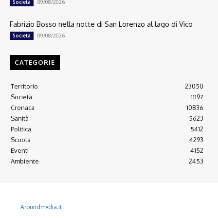
09/08/2026
Società
Fabrizio Bosso nella notte di San Lorenzo al lago di Vico
09/08/2026
Società
CATEGORIE
Territorio
23050
Società
11197
Cronaca
10836
Sanità
5623
Politica
5412
Scuola
4293
Eventi
4152
Ambiente
2453
© 2022 Copyright All Rights reserved.
L'AGONE NUOVO - Associazione non lucrativa - C.F. 97316940580
Aroundmedia.it