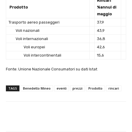
Rincari
Prodotto
%annui di
maggio
Trasporto aereo passeggeri
37,9
Voli nazionali
43,9
Voli internazionali
36,8
Voli europei
42,6
Voli intercontinentali
15,6
Fonte: Unione Nazionale Consumatori su dati Istat
TAGS
Benedetto Mineo
eventi
prezzi
Prodotto
rincari
E-mail
X
WhatsApp
Face