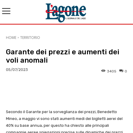
HOME
TERRITORIO
Garante dei prezzi e aumenti dei
voli anomali
05/07/2023
3405
0
E-mail
X
WhatsApp
Face
Secondo il Garante per la sorveglianza dei prezzi, Benedetto
Mineo, a maggio vi sono stati aumenti medi dei biglietti aerei del
40% su base annua, per questo ha chiesto alle principali
compagnie aeree spiegazioni precise sulle dinamiche dei prezzi.