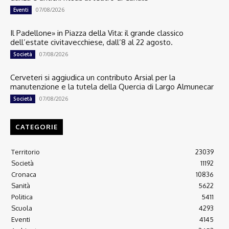
07/08/2026
Eventi
Il Padellone» in Piazza della Vita: il grande classico
dell’estate civitavecchiese, dall’8 al 22 agosto.
07/08/2026
Società
Cerveteri si aggiudica un contributo Arsial per la
manutenzione e la tutela della Quercia di Largo Almunecar
07/08/2026
Società
CATEGORIE
Territorio
23039
Società
11192
Cronaca
10836
Sanità
5622
Politica
5411
Scuola
4293
Eventi
4145