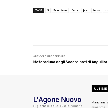
TAGS
5
Bracciano
festa
jazz
lento
ot
E-mail
Condividere
ARTICOLO PRECEDENTE
Motoraduno degli Scoordinati di Anguillar
ULTIME
L'Agone Nuovo
Manziana: a
Il giornale della Tuscia romana
05/08/2026