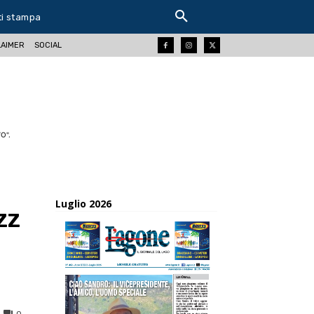
ti stampa
LAIMER
SOCIAL
O".
Luglio 2026
zz
0