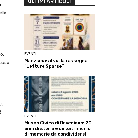
ULTIMI ARTICOLI
i
ella
o:
EVENTI
Manziana: al via la rassegna
 cose
“Letture Sparse”
.,
é
EVENTI
Museo Civico di Bracciano: 20
anni di storia e un patrimonio
di memorie da condividere!