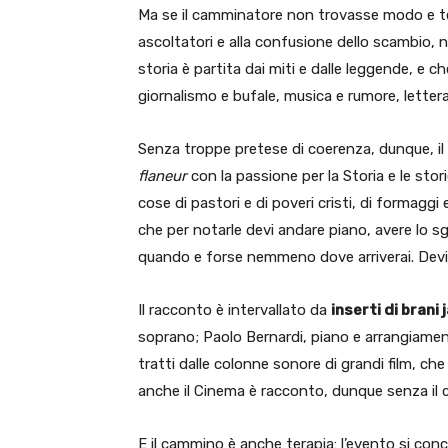
Ma se il camminatore non trovasse modo e tempo
ascoltatori e alla confusione dello scambio, n
storia è partita dai miti e dalle leggende, e c
giornalismo e bufale, musica e rumore, letter
Senza troppe pretese di coerenza, dunque, il
flaneur
con la passione per la Storia e le sto
cose di pastori e di poveri cristi, di formagg
che per notarle devi andare piano, avere lo 
quando e forse nemmeno dove arriverai. Devi 
Il racconto è intervallato da
inserti di brani 
soprano; Paolo Bernardi, piano e arrangiamen
tratti dalle colonne sonore di grandi film, c
anche il Cinema è racconto, dunque senza il 
E il cammino è anche terapia: l’evento si con