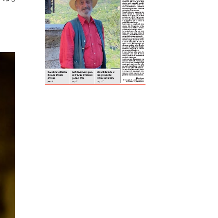
ReddIt
Tumblr
Telegram
Viber