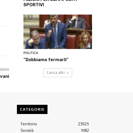
SPORTIVI
Linkedin
ReddIt
Tumblr
Te
POLITICA
“Dobbiamo fermarli”
SSIVO
Carica altri
ovani
CATEGORIE
Territorio
23025
Società
11182