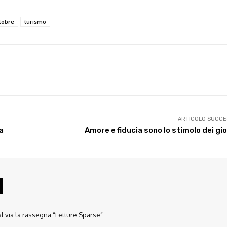
tobre
turismo
X
WhatsApp
Facebook
Pinterest
ARTICOLO SUCCE
a
Amore e fiducia sono lo stimolo dei gi
l via la rassegna “Letture Sparse”