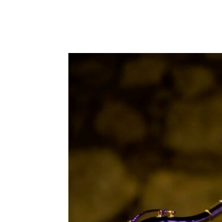
E-mail
X
WhatsA