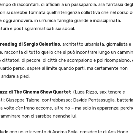
 di raccontarli, di affidarli a un passaparola, alla fantasia degl
on si sarebbe formata quell’intelligenza collettiva che nel corso d
he oggi annovera, in un’unica famiglia grande e indisciplinata,
atura e post sgrammaticati sui social.
reading
di Sergio Celestino
, architetto urbanista, giornalista e
rie, racconta di tutto quello che si può incontrare lungo un cammin
i e dittatori, di pecore, di città che scompaiono e poi ricompaiono;
sguardo perso, sapere al limite quando parti, ma certamente non
andare a piedi.
jazz
di The Cinema Show Quartet
(Luca Rizzo, sax tenore e
ti; Giuseppe Talone, contrabbasso; Davide Pentassuglia, batteria)
he a volte c’entrano eccome, altre no – ma solo in apparenza: perch
camminare non ci sarebbe neanche lui.
clude con un intervento di Andrea Spila, presidente di Aps Hope,