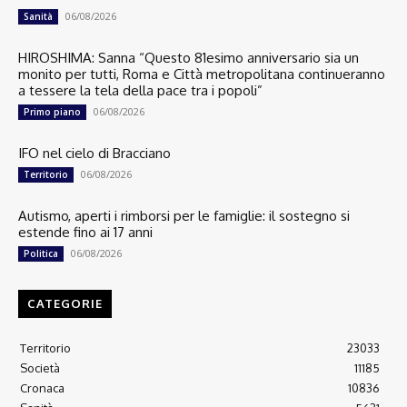
06/08/2026
Sanità
HIROSHIMA: Sanna “Questo 81esimo anniversario sia un
monito per tutti, Roma e Città metropolitana continueranno
a tessere la tela della pace tra i popoli”
06/08/2026
Primo piano
IFO nel cielo di Bracciano
06/08/2026
Territorio
Autismo, aperti i rimborsi per le famiglie: il sostegno si
estende fino ai 17 anni
06/08/2026
Politica
CATEGORIE
Territorio
23033
Società
11185
Cronaca
10836