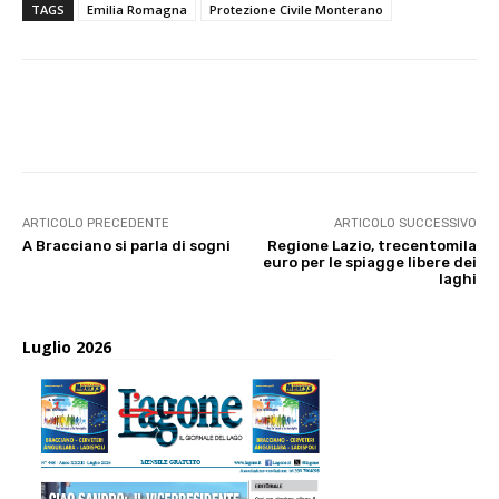
TAGS
Emilia Romagna
Protezione Civile Monterano
E-mail
X
WhatsApp
Face
ARTICOLO PRECEDENTE
ARTICOLO SUCCESSIVO
A Bracciano si parla di sogni
Regione Lazio, trecentomila
euro per le spiagge libere dei
laghi
Luglio 2026