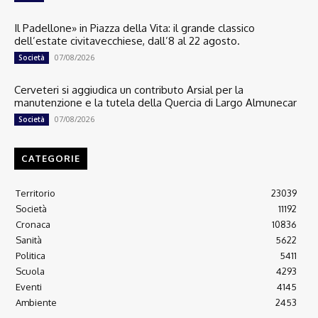
Il Padellone» in Piazza della Vita: il grande classico
dell’estate civitavecchiese, dall’8 al 22 agosto.
07/08/2026
Società
Cerveteri si aggiudica un contributo Arsial per la
manutenzione e la tutela della Quercia di Largo Almunecar
07/08/2026
Società
CATEGORIE
Territorio
23039
Società
11192
Cronaca
10836
Sanità
5622
Politica
5411
Scuola
4293
Eventi
4145
Ambiente
2453