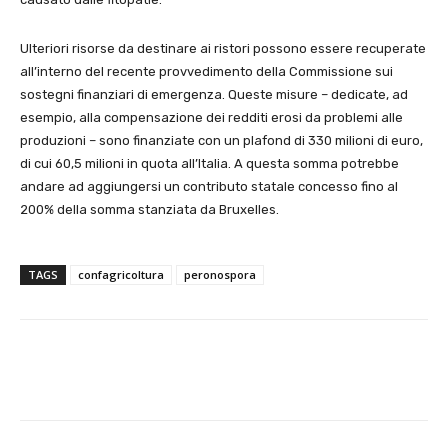
Ulteriori risorse da destinare ai ristori possono essere recuperate
all’interno del recente provvedimento della Commissione sui
sostegni finanziari di emergenza. Queste misure – dedicate, ad
esempio, alla compensazione dei redditi erosi da problemi alle
produzioni – sono finanziate con un plafond di 330 milioni di euro,
di cui 60,5 milioni in quota all’Italia. A questa somma potrebbe
andare ad aggiungersi un contributo statale concesso fino al
200% della somma stanziata da Bruxelles.
TAGS
confagricoltura
peronospora
E-mail
X
WhatsApp
Face