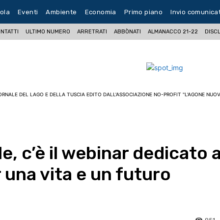
ola
Eventi
Ambiente
Economia
Primo piano
Invio comunica
NTATTI
ULTIMO NUMERO
ARRETRATI
ABBÒNATI
ALMANACCO 21-22
DISC
ORNALE DEL LAGO E DELLA TUSCIA EDITO DALL'ASSOCIAZIONE NO-PROFIT "L'AGONE NUOV
e, c’è il webinar dedicato 
r una vita e un futuro
951