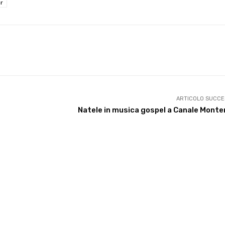
r
X
WhatsApp
Facebook
Pinterest
ARTICOLO SUCCE
Natele in musica gospel a Canale Mont