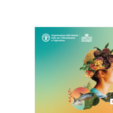
E-mail
X
WhatsA