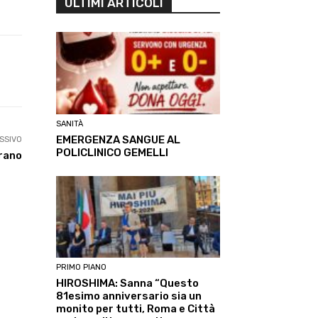
ULTIMI ARTICOLI
Linkedin
ReddIt
Tumblr
Te
SANITÀ
EMERGENZA SANGUE AL
SSIVO
POLICLINICO GEMELLI
erano
PRIMO PIANO
HIROSHIMA: Sanna “Questo
81esimo anniversario sia un
monito per tutti, Roma e Città