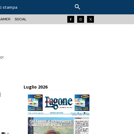
ti stampa
LAIMER
SOCIAL
O".
Luglio 2026
a
0