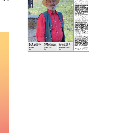
ReddIt
Tumblr
Telegram
Viber