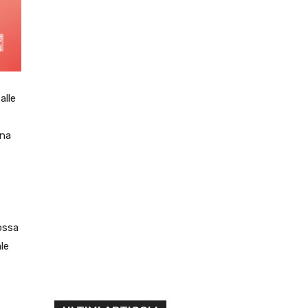
alle
una
ossa
le