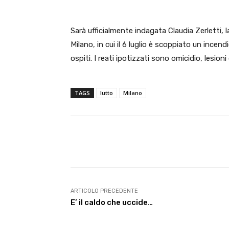
Sarà ufficialmente indagata Claudia Zerletti, l
Milano, in cui il 6 luglio è scoppiato un incend
ospiti. I reati ipotizzati sono omicidio, lesion
TAGS
lutto
Milano
E-mail
Condividere
ARTICOLO PRECEDENTE
E’ il caldo che uccide…