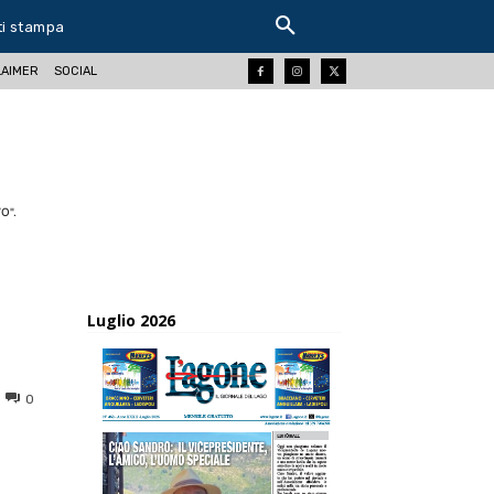
ti stampa
LAIMER
SOCIAL
O".
Luglio 2026
0
ReddIt
Tumblr
Telegram
Viber