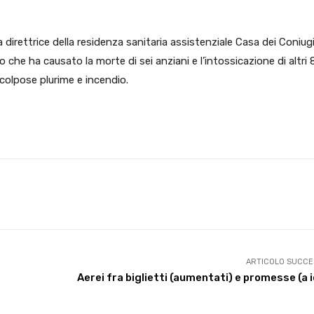
a direttrice della residenza sanitaria assistenziale Casa dei Coniugi
io che ha causato la morte di sei anziani e l’intossicazione di altri 
i colpose plurime e incendio.
X
WhatsApp
Facebook
Pinterest
ARTICOLO SUCCE
Aerei fra biglietti (aumentati) e promesse (a 