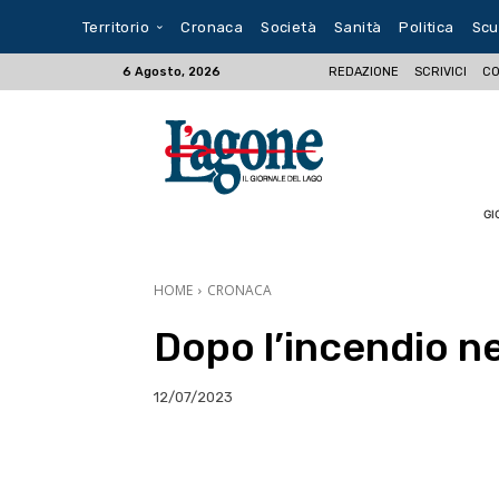
Territorio
Cronaca
Società
Sanità
Politica
Scu
REDAZIONE
SCRIVICI
CO
6 Agosto, 2026
GI
HOME
CRONACA
Dopo l’incendio n
12/07/2023
E-mail
X
WhatsA