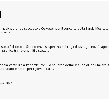
 musica, grande successo a Cerveteri per il concerto della Banda Musicale
Finanza
e stelle”: il cielo di San Lorenzo si specchia sul Lago di Martignano. L’11 agos
a unica tra natura, miti e stelle...
iaggia, costruire autonomie: con “Lo Sguardo della Dea” e Sol.Inc il lavoro 
 riscatto e futuro per i giovani care...
Rosa 2026
Disclaimer
Ultimo Numero
Abbònati