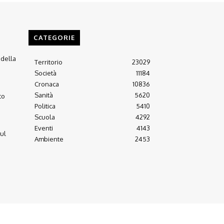
CATEGORIE
 della
Territorio
23029
Società
11184
Cronaca
10836
Sanità
5620
to
Politica
5410
Scuola
4292
Eventi
4143
sul
Ambiente
2453
Arretrati
Almanacco 21-22
Contatti
Scrivici