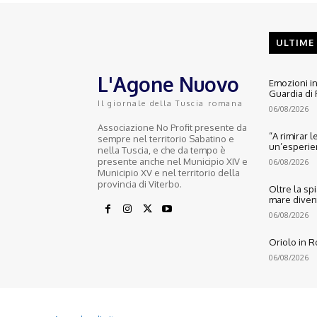
ULTIME
L'Agone Nuovo
Emozioni in
Guardia di 
Il giornale della Tuscia romana
06/08/2026
Associazione No Profit presente da
“A rimirar l
sempre nel territorio Sabatino e
un’esperienz
nella Tuscia, e che da tempo è
presente anche nel Municipio XIV e
06/08/2026
Municipio XV e nel territorio della
provincia di Viterbo.
Oltre la sp
mare diventa
06/08/2026
Oriolo in 
06/08/2026
© 2022 Copyright All Rights reserved.
L'AGONE NUOVO - Associazione non lucrativa - C.F. 97316940580