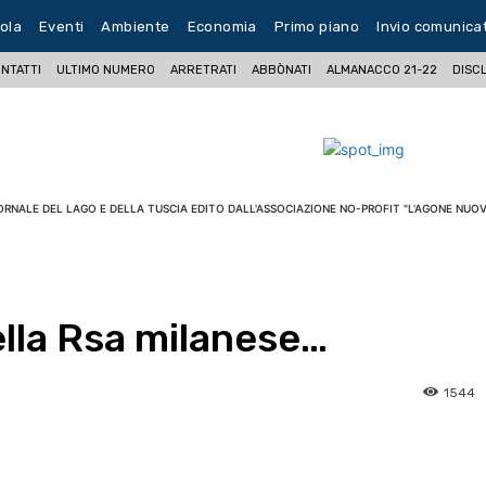
ola
Eventi
Ambiente
Economia
Primo piano
Invio comunica
NTATTI
ULTIMO NUMERO
ARRETRATI
ABBÒNATI
ALMANACCO 21-22
DISC
ORNALE DEL LAGO E DELLA TUSCIA EDITO DALL'ASSOCIAZIONE NO-PROFIT "L'AGONE NUOV
ella Rsa milanese…
1544
pp
Facebook
Pinterest
Linkedin