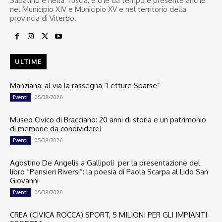
Sabatino e nella Tuscia, e che da tempo è presente anche
nel Municipio XIV e Municipio XV e nel territorio della
provincia di Viterbo.
ULTIME
Manziana: al via la rassegna “Letture Sparse”
05/08/2026
Eventi
Museo Civico di Bracciano: 20 anni di storia e un patrimonio
di memorie da condividere!
05/08/2026
Eventi
Agostino De Angelis a Gallipoli per la presentazione del
libro “Pensieri Riversi”: la poesia di Paola Scarpa al Lido San
Giovanni
05/08/2026
Eventi
CREA (CIVICA ROCCA) SPORT, 5 MILIONI PER GLI IMPIANTI