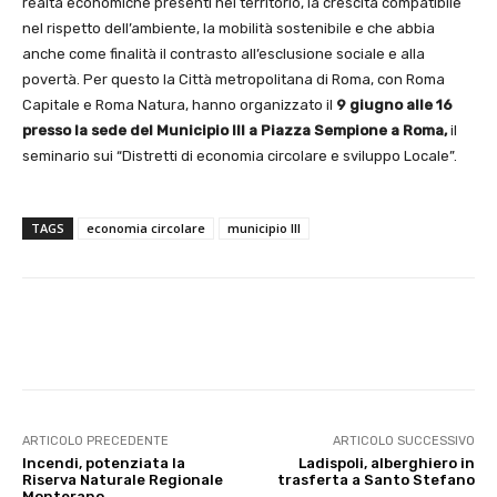
realtà economiche presenti nel territorio, la crescita compatibile
nel rispetto dell’ambiente, la mobilità sostenibile e che abbia
anche come finalità il contrasto all’esclusione sociale e alla
povertà. Per questo la Città metropolitana di Roma, con Roma
Capitale e Roma Natura, hanno organizzato il
9 giugno alle 16
presso la sede del Municipio III a Piazza Sempione a Roma,
il
seminario sui “Distretti di economia circolare e sviluppo Locale”.
TAGS
economia circolare
municipio III
E-mail
X
WhatsApp
Face
ARTICOLO PRECEDENTE
ARTICOLO SUCCESSIVO
Incendi, potenziata la
Ladispoli, alberghiero in
Riserva Naturale Regionale
trasferta a Santo Stefano
Monterano