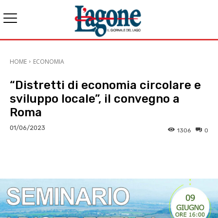
HOME
ECONOMIA
“Distretti di economia circolare e
sviluppo locale”, il convegno a
Roma
01/06/2023
1306
0
E-mail
X
WhatsApp
Face