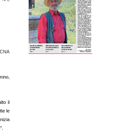
ReddIt
Tumblr
Telegram
Viber
a CNA
mino,
to il
te le
nizia
”.