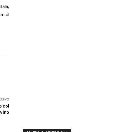
tale,
re al
Linkedin
ReddIt
Tumblr
Te
SSIVO
o col
vino