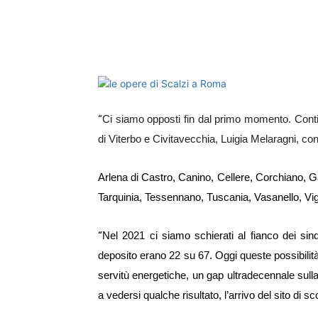
E-mail
X
WhatsA
“
Ci siamo opposti fin dal primo momento. Contin
di Viterbo e Civitavecchia, Luigia Melaragni, conf
Arlena di Castro, Canino, Cellere, Corchiano, G
Tarquinia, Tessennano, Tuscania, Vasanello, Vig
“
Nel 2021 ci siamo schierati al fianco dei sind
deposito erano 22 su 67. Oggi queste possibilità 
servitù energetiche, un gap ultradecennale sulla
a vedersi qualche risultato, l’arrivo del sito di 