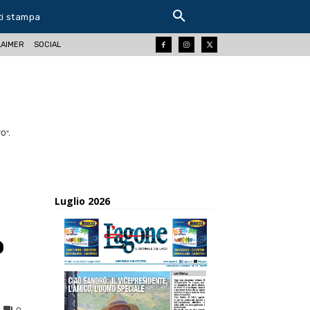
ti stampa
LAIMER
SOCIAL
O".
Luglio 2026
o
0