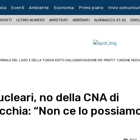
ola
Eventi
Ambiente
Economia
Primo piano
Invio comunica
NTATTI
ULTIMO NUMERO
ARRETRATI
ABBÒNATI
ALMANACCO 21-22
DISC
ORNALE DEL LAGO E DELLA TUSCIA EDITO DALL'ASSOCIAZIONE NO-PROFIT "L'AGONE NUOV
cleari, no della CNA di
ecchia: “Non ce lo possiam
890