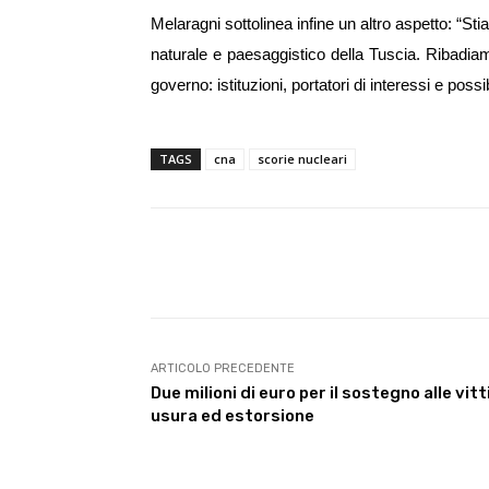
Melaragni sottolinea infine un altro aspetto: “S
naturale e paesaggistico della Tuscia. Ribadiam
governo: istituzioni, portatori di interessi e poss
TAGS
cna
scorie nucleari
E-mail
Condividere
ARTICOLO PRECEDENTE
Due milioni di euro per il sostegno alle vit
usura ed estorsione