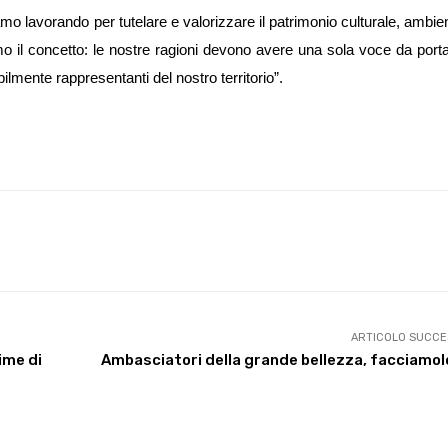
tiamo
lavorando per tutelare e valorizzare il patrimonio culturale, ambien
o il concetto: le nostre ragioni devono avere una sola voce da porta
ibilmente rappresentanti del nostro territorio”.
X
WhatsApp
Facebook
Pinterest
ARTICOLO SUCCE
time di
Ambasciatori della grande bellezza, facciamol