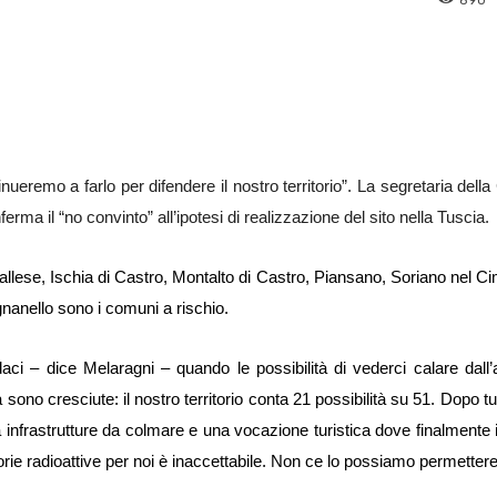
pp
Facebook
Pinterest
Linkedin
ueremo a farlo per difendere il nostro territorio”. La segretaria dell
erma il “no convinto” all’ipotesi di realizzazione del sito nella Tuscia.
allese, Ischia di Castro, Montalto di Castro, Piansano, Soriano nel Ci
nanello sono i comuni a rischio.
aci – dice Melaragni – quando le possibilità di vederci calare dall’al
sono cresciute: il nostro territorio conta 21 possibilità su 51. Dopo tut
 infrastrutture da colmare e una vocazione turistica dove finalmente i
scorie radioattive per noi è inaccettabile. Non ce lo possiamo permettere