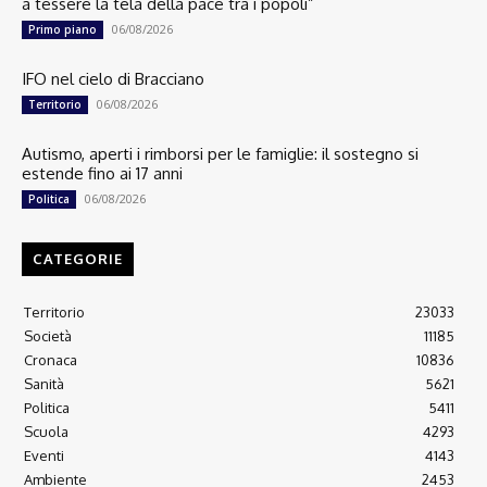
a tessere la tela della pace tra i popoli”
06/08/2026
Primo piano
IFO nel cielo di Bracciano
06/08/2026
Territorio
Autismo, aperti i rimborsi per le famiglie: il sostegno si
estende fino ai 17 anni
06/08/2026
Politica
CATEGORIE
Territorio
23033
Società
11185
Cronaca
10836
Sanità
5621
Politica
5411
Scuola
4293
Eventi
4143
Ambiente
2453