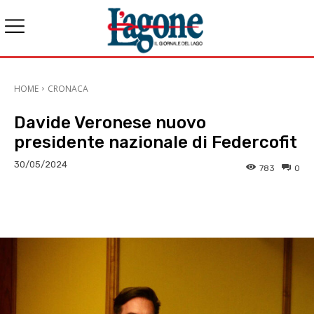
HOME
CRONACA
Davide Veronese nuovo
presidente nazionale di Federcofit
30/05/2024
783
0
E-mail
X
WhatsApp
Face