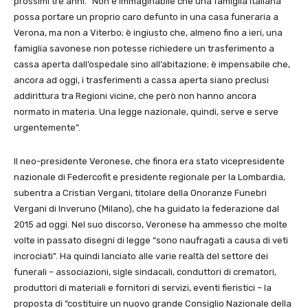
prossimi tre anni. “Non è immaginabile che una famiglia italiana
possa portare un proprio caro defunto in una casa funeraria a
Verona, ma non a Viterbo; è ingiusto che, almeno fino a ieri, una
famiglia savonese non potesse richiedere un trasferimento a
cassa aperta dall’ospedale sino all’abitazione; è impensabile che,
ancora ad oggi, i trasferimenti a cassa aperta siano preclusi
addirittura tra Regioni vicine, che però non hanno ancora
normato in materia. Una legge nazionale, quindi, serve e serve
urgentemente”.
Il neo-presidente Veronese, che finora era stato vicepresidente
nazionale di Federcofit e presidente regionale per la Lombardia,
subentra a Cristian Vergani, titolare della Onoranze Funebri
Vergani di Inveruno (Milano), che ha guidato la federazione dal
2015 ad oggi. Nel suo discorso, Veronese ha ammesso che molte
volte in passato disegni di legge “sono naufragati a causa di veti
incrociati”. Ha quindi lanciato alle varie realtà del settore dei
funerali – associazioni, sigle sindacali, conduttori di crematori,
produttori di materiali e fornitori di servizi, eventi fieristici – la
proposta di “costituire un nuovo grande Consiglio Nazionale della