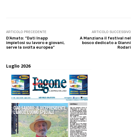
E-mail
X
WhatsApp
Face
ARTICOLO PRECEDENTE
ARTICOLO SUCCESSIVO
D’Amato: “Dati Inapp
A Manziana il festival nel
impietosi su lavoro e giovani,
bosco dedicato a Gianni
serve la svolta europea”
Rodari
Luglio 2026