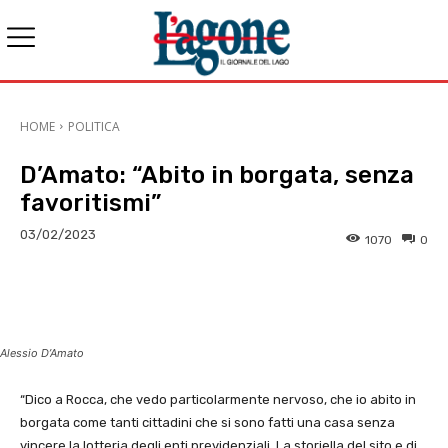
HOME
POLITICA
D’Amato: “Abito in borgata, senza
favoritismi”
03/02/2023
1070
0
E-mail
X
WhatsApp
Face
Alessio D’Amato
“Dico a Rocca, che vedo particolarmente nervoso, che io abito in
borgata come tanti cittadini che si sono fatti una casa senza
vincere la lotteria degli enti previdenziali. La storiella del sito e di