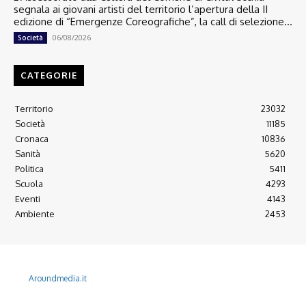
segnala ai giovani artisti del territorio l’apertura della II
edizione di “Emergenze Coreografiche”, la call di selezione...
06/08/2026
Società
CATEGORIE
Territorio
23032
Società
11185
Cronaca
10836
Sanità
5620
Politica
5411
Scuola
4293
Eventi
4143
Ambiente
2453
© 2022 Copyright All Rights reserved.
L'AGONE NUOVO - Associazione non lucrativa - C.F. 97316940580
Aroundmedia.it
Disclaimer
Ultimo Numero
Abbònati
Arretrati
Alma