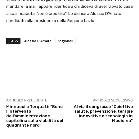
mandare la mail appare identica a chi diceva di aver trovato casa
a sua insaputa. Non è credibile”. Lo dichiara Alessio D’Amato
candidato alla presidenza della Regione Lazio.
TAGS
Alessio D’Amato
regionali
E-mail
X
WhatsApp
Face
ARTICOLO PRECEDENTE
ARTICOLO SUCCESSIVO
Minnucci e Torquati: “Bene
Al via il congresso “Obiettivo
l’intervento
salute: prevenzione, terapie
dell’amministrazione
innovative e tecnologia in
capitolina sulla viabilità del
Medicina”
quadrante nord”