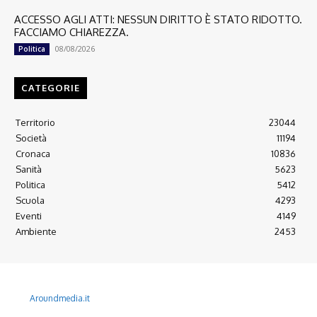
ACCESSO AGLI ATTI: NESSUN DIRITTO È STATO RIDOTTO.
FACCIAMO CHIAREZZA.
08/08/2026
Politica
CATEGORIE
Territorio
23044
Società
11194
Cronaca
10836
Sanità
5623
Politica
5412
Scuola
4293
Eventi
4149
Ambiente
2453
© 2022 Copyright All Rights reserved.
L'AGONE NUOVO - Associazione non lucrativa - C.F. 97316940580
Aroundmedia.it