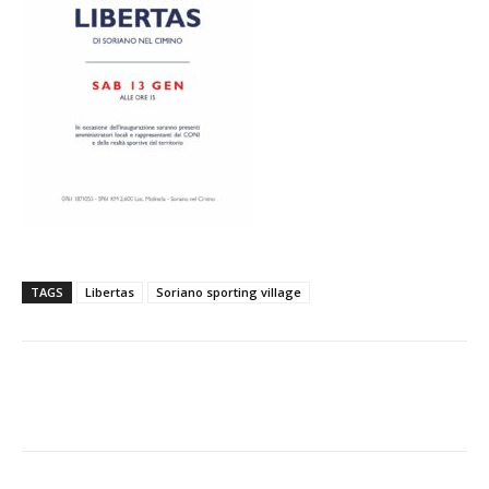
TAGS
Libertas
Soriano sporting village
E-mail
X
WhatsApp
Face