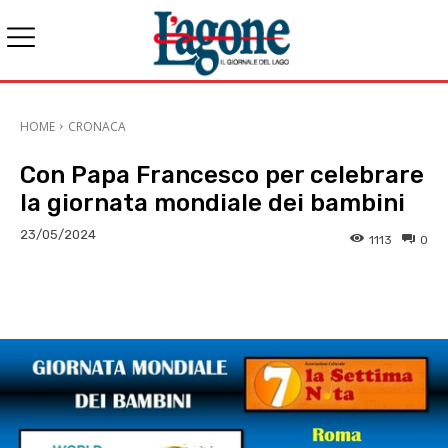
HOME
CRONACA
Con Papa Francesco per celebrare
la giornata mondiale dei bambini
23/05/2024
1113
0
E-mail
X
WhatsApp
Face