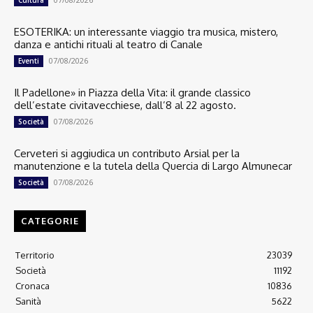
Cultura
ESOTERIKA: un interessante viaggio tra musica, mistero,
danza e antichi rituali al teatro di Canale
07/08/2026
Eventi
Il Padellone» in Piazza della Vita: il grande classico
dell’estate civitavecchiese, dall’8 al 22 agosto.
07/08/2026
Società
Cerveteri si aggiudica un contributo Arsial per la
manutenzione e la tutela della Quercia di Largo Almunecar
07/08/2026
Società
CATEGORIE
Territorio
23039
Società
11192
Cronaca
10836
Sanità
5622