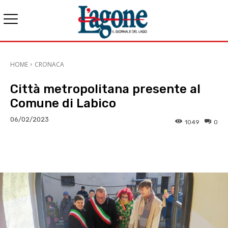
HOME
CRONACA
Città metropolitana presente al
Comune di Labico
06/02/2023
1049
0
E-mail
X
WhatsApp
Face