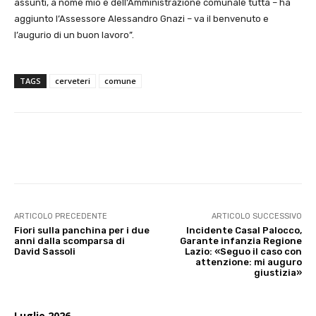
assunti, a nome mio e dell’Amministrazione comunale tutta – ha
aggiunto l’Assessore Alessandro Gnazi – va il benvenuto e
l’augurio di un buon lavoro”.
TAGS
cerveteri
comune
E-mail
X
WhatsApp
Face
ARTICOLO PRECEDENTE
ARTICOLO SUCCESSIVO
Fiori sulla panchina per i due
Incidente Casal Palocco,
anni dalla scomparsa di
Garante infanzia Regione
David Sassoli
Lazio: «Seguo il caso con
attenzione: mi auguro
giustizia»
Luglio 2026