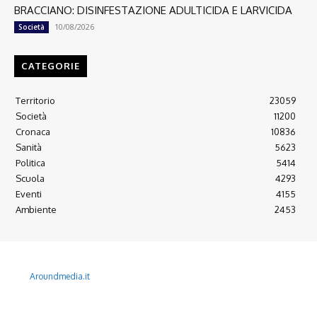
BRACCIANO: DISINFESTAZIONE ADULTICIDA E LARVICIDA
10/08/2026
Società
CATEGORIE
Territorio
23059
Società
11200
Cronaca
10836
Sanità
5623
Politica
5414
Scuola
4293
Eventi
4155
Ambiente
2453
© 2022 Copyright All Rights reserved.
L'AGONE NUOVO - Associazione non lucrativa - C.F. 97316940580
Aroundmedia.it
Disclaimer
Ultimo Numero
Abbònati
Arretrati
Alma