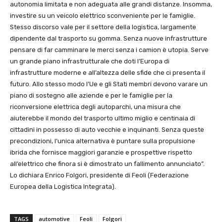
autonomia limitata e non adeguata alle grandi distanze. Insomma,
investire su un veicolo elettrico sconveniente per le famiglie.
Stesso discorso vale per il settore della logistica, largamente
dipendente dal trasporto su gomma. Senza nuove infrastrutture
pensare di far camminare le merci senza i camion è utopia. Serve
un grande piano infrastrutturale che doti l’Europa di
infrastrutture moderne e all’altezza delle sfide che ci presenta il
futuro. Allo stesso modo l’Ue e gli Stati membri devono varare un
piano di sostegno alle aziende e per le famiglie per la
riconversione elettrica degli autoparchi, una misura che
aiuterebbe il mondo del trasporto ultimo miglio e centinaia di
cittadini in possesso di auto vecchie e inquinanti. Senza queste
precondizioni, l’unica alternativa è puntare sulla propulsione
ibrida che fornisce maggiori garanzie e prospettive rispetto
all’elettrico che finora si è dimostrato un fallimento annunciato”.
Lo dichiara Enrico Folgori, presidente di Feoli (Federazione
Europea della Logistica Integrata).
TAGS
automotive
Feoli
Folgori