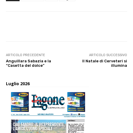
E-mail
X
WhatsApp
Face
ARTICOLO PRECEDENTE
ARTICOLO SUCCESSIVO
Anguillara Sabazia e la
Il Natale di Cerveteri si
“Casetta del dolce”
illumina
Luglio 2026