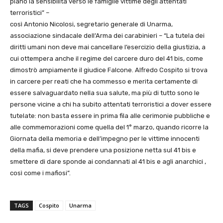
piano la sensibilità verso le famiglie vittime degli attentati
terroristici” –
così Antonio Nicolosi, segretario generale di Unarma,
associazione
sindacale dell’Arma dei carabinieri – “La tutela dei
diritti umani non deve mai cancellare l’esercizio della giustizia, a
cui ottempera anche il regime del carcere duro del 41 bis, come
dimostrò ampiamente il giudice Falcone. Alfredo Cospito si trova
in carcere per reati che ha commesso e merita certamente di
essere salvaguardato nella sua salute, ma più di tutto sono le
persone vicine a chi ha subito attentati terroristici a dover essere
tutelate: non basta essere in prima fila alle cerimonie pubbliche e
alle commemorazioni come quella del 1° marzo, quando ricorre la
Giornata della memoria e dell’impegno per le vittime innocenti
della mafia, si deve prendere una posizione netta sul 41 bis e
smettere di dare sponde ai condannati al 41 bis e agli anarchici ,
così come i mafiosi”.
TAGS
Cospito
Unarma