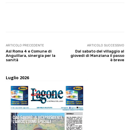
E-mail
X
WhatsApp
Face
ARTICOLO PRECEDENTE
ARTICOLO SUCCESSIVO
Asl Roma 4 e Comune di
Dal sabato del villaggio al
Anguillara, sinergia per la
giovedi di Manziana il passo
sanità
è breve
Luglio 2026