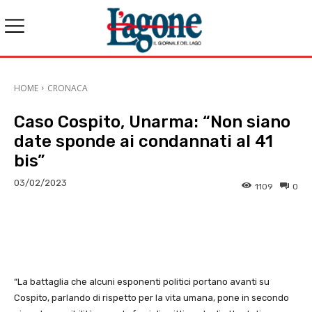
HOME
CRONACA
Caso Cospito, Unarma: “Non siano
date sponde ai condannati al 41
bis”
03/02/2023
1109
0
E-mail
X
WhatsApp
Face
“La battaglia che alcuni esponenti politici portano avanti su
Cospito, parlando di rispetto per la vita umana, pone in secondo