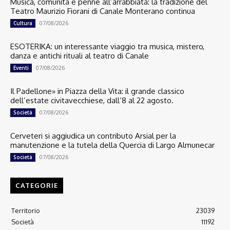
Musica, comunità e penne all’arrabbiata: la tradizione del
Teatro Maurizio Fiorani di Canale Monterano continua
07/08/2026
Cultura
ESOTERIKA: un interessante viaggio tra musica, mistero,
danza e antichi rituali al teatro di Canale
07/08/2026
Eventi
Il Padellone» in Piazza della Vita: il grande classico
dell’estate civitavecchiese, dall’8 al 22 agosto.
07/08/2026
Società
Cerveteri si aggiudica un contributo Arsial per la
manutenzione e la tutela della Quercia di Largo Almunecar
07/08/2026
Società
CATEGORIE
Territorio
23039
Società
11192